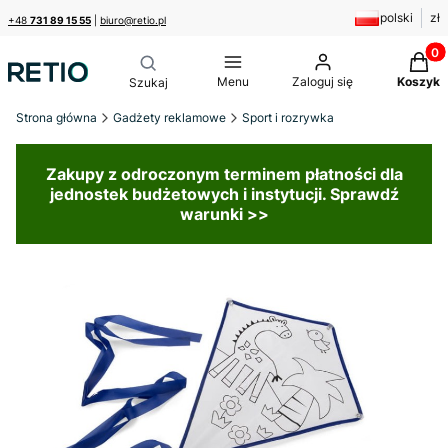
polski
zł
+48
731 89 15 55
|
biuro@retio.pl
Produk
Menu
Zaloguj się
Koszyk
Strona główna
Gadżety reklamowe
Sport i rozrywka
Zakupy z odroczonym terminem płatności dla
jednostek budżetowych i instytucji. Sprawdź
warunki >>