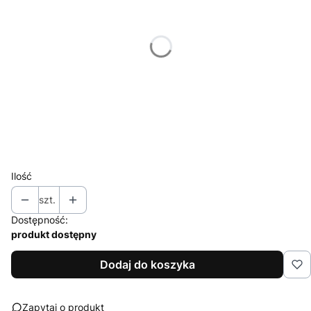
*
Miejsce znakowania
Wybierz
*
Znakowanie
Wybierz
*
Nakład (jednego projektu)
Wybierz
Ilość
szt.
Dostępność:
produkt dostępny
Dodaj do koszyka
Zapytaj o produkt