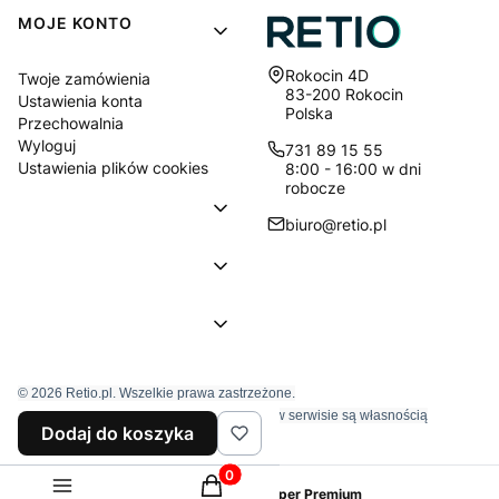
MOJE KONTO
Adres:
Rokocin 4D
Twoje zamówienia
83-200 Rokocin
Ustawienia konta
Polska
Przechowalnia
Wyloguj
731 89 15 55
Ustawienia plików cookies
8:00 - 16:00 w dni
robocze
biuro@retio.pl
© 2026 Retio.pl. Wszelkie prawa zastrzeżone.
Znaki towarowe i nazwy firmowe używane w serwisie są własnością
Dodaj do koszyka
wyłączne tychże firm.
Produkty w koszyku: 0. Zobacz szcz
Sklep internetowy
Shoper Premium