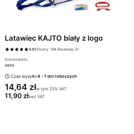
Latawiec KAJTO biały z logo
4.81
(Oceny: 184 Recenzje: 0)
Kod produktu:
4893
Czas wysyłki:
4 - 7 dni roboczych
14,64 zł
w tym 23% VAT
w tym
23%
VAT
11,90 zł
bez VAT
Wybierz wariant produktu:
Poszczególne warianty mogą różnić się ceną