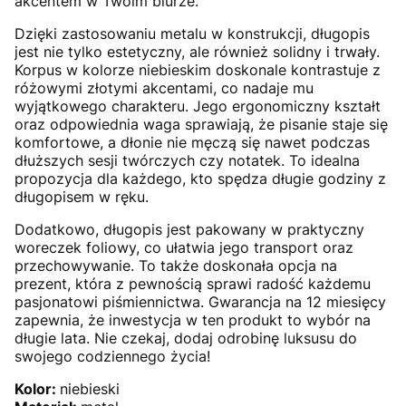
akcentem w Twoim biurze.
Dzięki zastosowaniu metalu w konstrukcji, długopis
jest nie tylko estetyczny, ale również solidny i trwały.
Korpus w kolorze niebieskim doskonale kontrastuje z
różowymi złotymi akcentami, co nadaje mu
wyjątkowego charakteru. Jego ergonomiczny kształt
oraz odpowiednia waga sprawiają, że pisanie staje się
komfortowe, a dłonie nie męczą się nawet podczas
dłuższych sesji twórczych czy notatek. To idealna
propozycja dla każdego, kto spędza długie godziny z
długopisem w ręku.
Dodatkowo, długopis jest pakowany w praktyczny
woreczek foliowy, co ułatwia jego transport oraz
przechowywanie. To także doskonała opcja na
prezent, która z pewnością sprawi radość każdemu
pasjonatowi piśmiennictwa. Gwarancja na 12 miesięcy
zapewnia, że inwestycja w ten produkt to wybór na
długie lata. Nie czekaj, dodaj odrobinę luksusu do
swojego codziennego życia!
Kolor:
niebieski