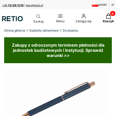
polski
zł
+48
731 89 15 55
|
biuro@retio.pl
Produk
Menu
Zaloguj się
Koszyk
Strona główna
Gadżety reklamowe
Do pisania
Zakupy z odroczonym terminem płatności dla
jednostek budżetowych i instytucji. Sprawdź
warunki >>