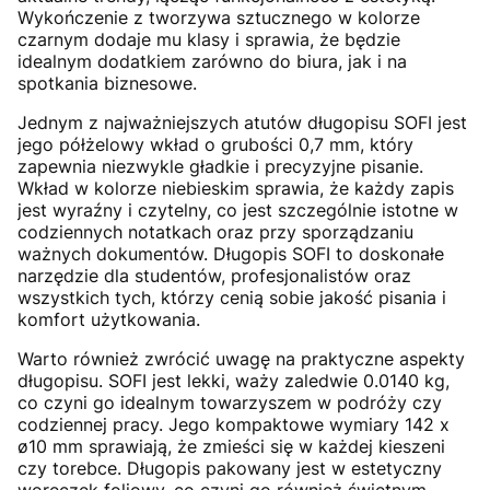
Wykończenie z tworzywa sztucznego w kolorze
czarnym dodaje mu klasy i sprawia, że będzie
idealnym dodatkiem zarówno do biura, jak i na
spotkania biznesowe.
Jednym z najważniejszych atutów długopisu SOFI jest
jego półżelowy wkład o grubości 0,7 mm, który
zapewnia niezwykle gładkie i precyzyjne pisanie.
Wkład w kolorze niebieskim sprawia, że każdy zapis
jest wyraźny i czytelny, co jest szczególnie istotne w
codziennych notatkach oraz przy sporządzaniu
ważnych dokumentów. Długopis SOFI to doskonałe
narzędzie dla studentów, profesjonalistów oraz
wszystkich tych, którzy cenią sobie jakość pisania i
komfort użytkowania.
Warto również zwrócić uwagę na praktyczne aspekty
długopisu. SOFI jest lekki, waży zaledwie 0.0140 kg,
co czyni go idealnym towarzyszem w podróży czy
codziennej pracy. Jego kompaktowe wymiary 142 x
ø10 mm sprawiają, że zmieści się w każdej kieszeni
czy torebce. Długopis pakowany jest w estetyczny
woreczek foliowy, co czyni go również świetnym