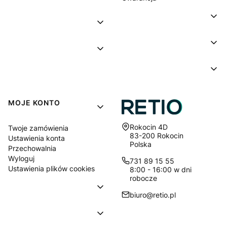
MOJE KONTO
Adres:
Rokocin 4D
Twoje zamówienia
83-200 Rokocin
Ustawienia konta
Polska
Przechowalnia
Wyloguj
731 89 15 55
Ustawienia plików cookies
8:00 - 16:00 w dni
robocze
biuro@retio.pl