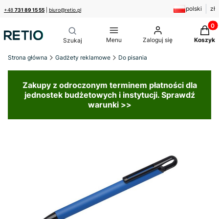
polski
zł
+48
731 89 15 55
|
biuro@retio.pl
Produk
Menu
Zaloguj się
Koszyk
Strona główna
Gadżety reklamowe
Do pisania
Zakupy z odroczonym terminem płatności dla
jednostek budżetowych i instytucji. Sprawdź
warunki >>