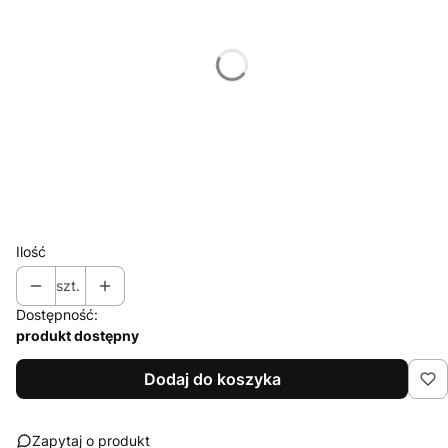
*
Miejsce znakowania
Wybierz
*
Znakowanie
Wybierz
*
Nakład (jednego projektu)
Wybierz
Ilość
szt.
Dostępność:
produkt dostępny
Dodaj do koszyka
Zapytaj o produkt