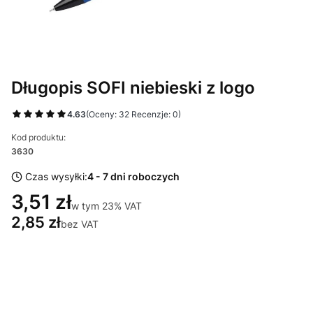
Długopis SOFI niebieski z logo
4.63
(Oceny: 32 Recenzje: 0)
Kod produktu:
3630
Czas wysyłki:
4 - 7 dni roboczych
3,51 zł
w tym 23% VAT
w tym
23%
VAT
2,85 zł
bez VAT
Wybierz wariant produktu:
Poszczególne warianty mogą różnić się ceną