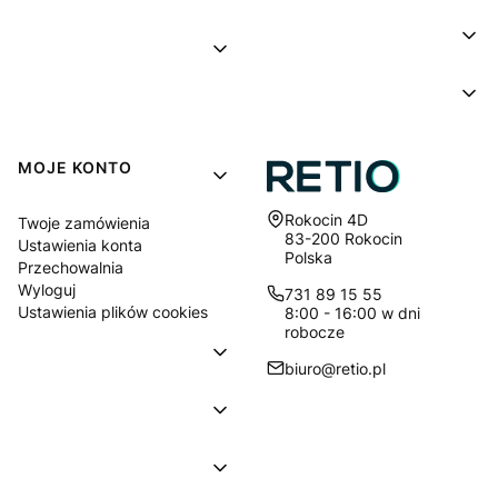
MOJE KONTO
Adres:
Rokocin 4D
Twoje zamówienia
83-200 Rokocin
Ustawienia konta
Polska
Przechowalnia
Wyloguj
731 89 15 55
Ustawienia plików cookies
8:00 - 16:00 w dni
robocze
biuro@retio.pl