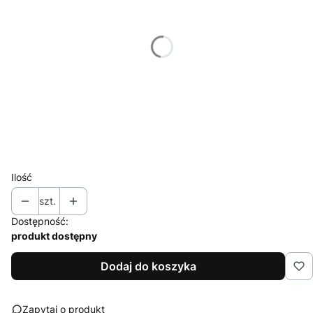
*
Miejsce znakowania
Wybierz
*
Znakowanie
Wybierz
*
Nakład (jednego projektu)
Wybierz
Ilość
szt.
Dostępność:
produkt dostępny
Dodaj do koszyka
Zapytaj o produkt