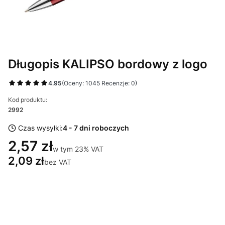
Długopis KALIPSO bordowy z logo
4.95
(Oceny: 1045 Recenzje: 0)
Kod produktu:
2992
Czas wysyłki:
4 - 7 dni roboczych
2,57 zł
w tym 23% VAT
w tym
23%
VAT
2,09 zł
bez VAT
Wybierz wariant produktu:
Poszczególne warianty mogą różnić się ceną