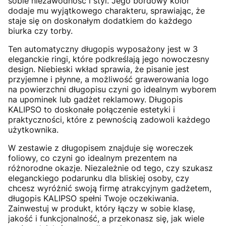
sobie niezawodność i styl. Jego bordowy kolor
dodaje mu wyjątkowego charakteru, sprawiając, że
staje się on doskonałym dodatkiem do każdego
biurka czy torby.
Ten automatyczny długopis wyposażony jest w 3
eleganckie ringi, które podkreślają jego nowoczesny
design. Niebieski wkład sprawia, że pisanie jest
przyjemne i płynne, a możliwość grawerowania logo
na powierzchni długopisu czyni go idealnym wyborem
na upominek lub gadżet reklamowy. Długopis
KALIPSO to doskonałe połączenie estetyki i
praktyczności, które z pewnością zadowoli każdego
użytkownika.
W zestawie z długopisem znajduje się woreczek
foliowy, co czyni go idealnym prezentem na
różnorodne okazje. Niezależnie od tego, czy szukasz
eleganckiego podarunku dla bliskiej osoby, czy
chcesz wyróżnić swoją firmę atrakcyjnym gadżetem,
długopis KALIPSO spełni Twoje oczekiwania.
Zainwestuj w produkt, który łączy w sobie klasę,
jakość i funkcjonalność, a przekonasz się, jak wiele