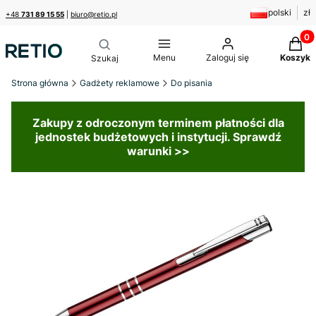
polski
zł
+48
731 89 15 55
|
biuro@retio.pl
Produk
Menu
Zaloguj się
Koszyk
Strona główna
Gadżety reklamowe
Do pisania
Zakupy z odroczonym terminem płatności dla
jednostek budżetowych i instytucji. Sprawdź
warunki >>