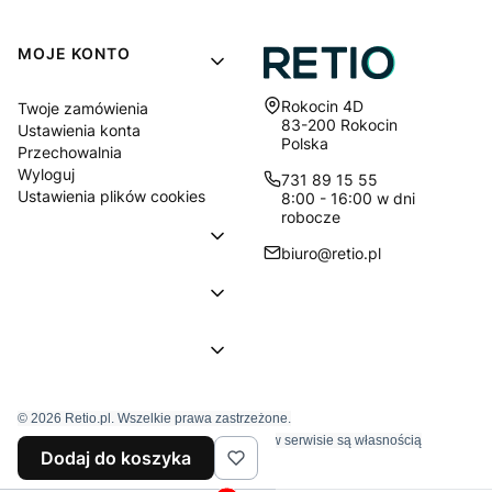
MOJE KONTO
Adres:
Rokocin 4D
Twoje zamówienia
83-200 Rokocin
Ustawienia konta
Polska
Przechowalnia
Wyloguj
731 89 15 55
Ustawienia plików cookies
8:00 - 16:00 w dni
robocze
biuro@retio.pl
© 2026 Retio.pl. Wszelkie prawa zastrzeżone.
Znaki towarowe i nazwy firmowe używane w serwisie są własnością
Dodaj do koszyka
wyłączne tychże firm.