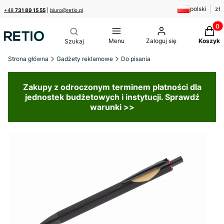
polski
zł
+48
731 89 15 55
|
biuro@retio.pl
Produk
Menu
Zaloguj się
Koszyk
Strona główna
Gadżety reklamowe
Do pisania
Zakupy z odroczonym terminem płatności dla
jednostek budżetowych i instytucji. Sprawdź
warunki >>