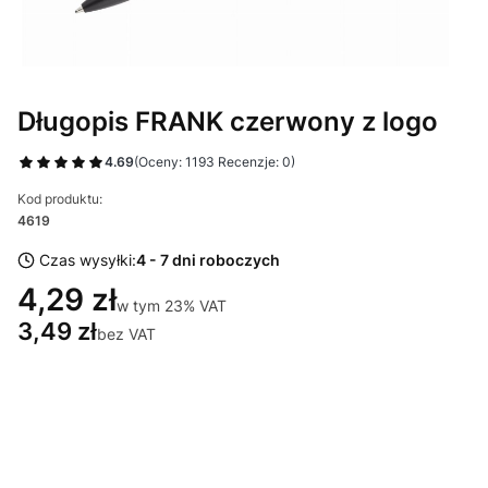
Długopis FRANK czerwony z logo
4.69
(Oceny: 1193 Recenzje: 0)
Kod produktu:
4619
Czas wysyłki:
4 - 7 dni roboczych
4,29 zł
w tym 23% VAT
w tym
23%
VAT
3,49 zł
bez VAT
Wybierz wariant produktu:
Poszczególne warianty mogą różnić się ceną
*
Miejsce znakowania