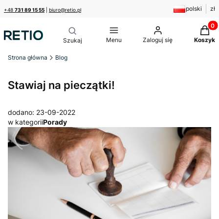
polski
zł
+48
731 89 15 55
|
biuro@retio.pl
Produk
Menu
Zaloguj się
Koszyk
Strona główna
Blog
Stawiaj na pieczątki!
dodano: 23-09-2022
w kategorii
Porady