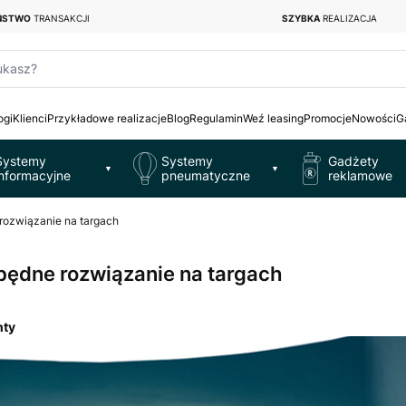
EŃSTWO
TRANSAKCJI
SZYBKA
REALIZACJA
ukasz?
ogi
Klienci
Przykładowe realizacje
Blog
Regulamin
Weź leasing
Promocje
Nowości
G
Systemy
Systemy
Gadżety
▼
▼
informacyjne
pneumatyczne
reklamowe
 rozwiązanie na targach
zbędne rozwiązanie na targach
nty