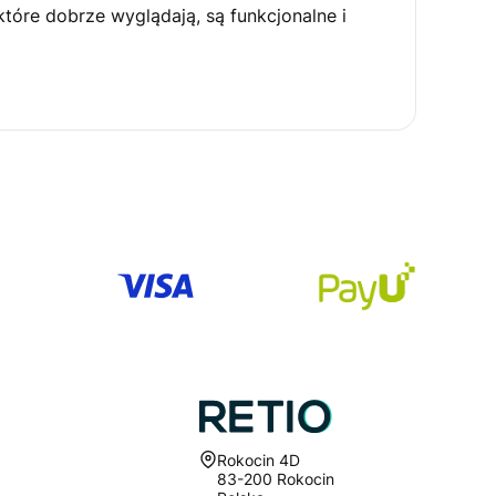
óre dobrze wyglądają, są funkcjonalne i
Adres:
Rokocin 4D
83-200 Rokocin