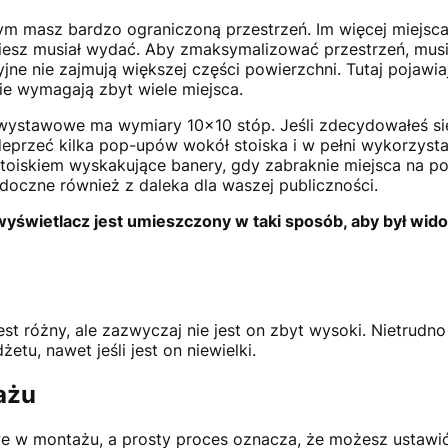
m masz bardzo ograniczoną przestrzeń. Im więcej miejsca
iesz musiał wydać. Aby zmaksymalizować przestrzeń, musi
ne nie zajmują większej części powierzchni. Tutaj pojawiaj
nie wymagają zbyt wiele miejsca.
ystawowe ma wymiary 10×10 stóp. Jeśli zdecydowałeś się 
przeć kilka pop-upów wokół stoiska i w pełni wykorzysta
toiskiem wyskakujące banery, gdy zabraknie miejsca na p
oczne również z daleka dla waszej publiczności.
wyświetlacz jest umieszczony w taki sposób, aby był wid
est różny, ale zazwyczaj nie jest on zbyt wysoki. Nietrudno
etu, nawet jeśli jest on niewielki.
ażu
we w montażu, a prosty proces oznacza, że możesz ustawić