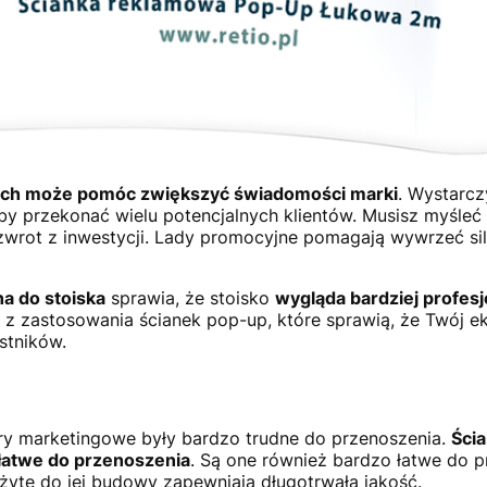
ach może pomóc zwiększyć świadomości marki
. Wystarcz
y przekonać wielu potencjalnych klientów. Musisz myśleć 
wrot z inwestycji. Lady promocyjne pomagają wywrzeć sil
a do stoiska
sprawia, że stoisko
wygląda bardziej profesj
 z zastosowania ścianek pop-up, które sprawią, że Twój e
stników.
ry marketingowe były bardzo trudne do przenoszenia.
Ścia
łatwe do przenoszenia
. Są one również bardzo łatwe do 
użyte do jej budowy zapewniają długotrwałą jakość.