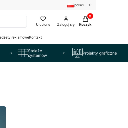
polski
zł
Produkty w koszyku: 
Ulubione
Zaloguj się
Koszyk
adżety reklamowe
Kontakt
Stelaże
Projekty graficzne
▼
▼
systemów