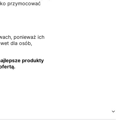
tylko przymocować
wach, ponieważ ich
wet dla osób,
najlepsze produkty
ofertą.