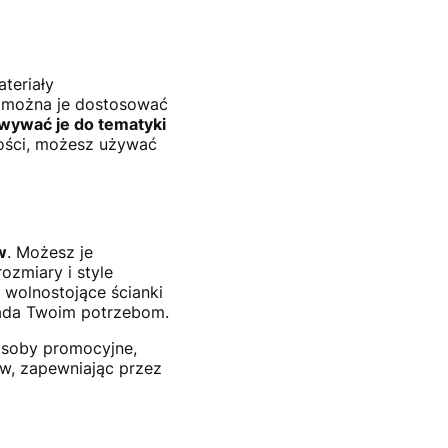
teriały
, można je dostosować
wywać je do tematyki
akości, możesz używać
w
. Możesz je
ozmiary i style
 wolnostojące ścianki
iada Twoim potrzebom.
asoby promocyjne,
ów, zapewniając przez