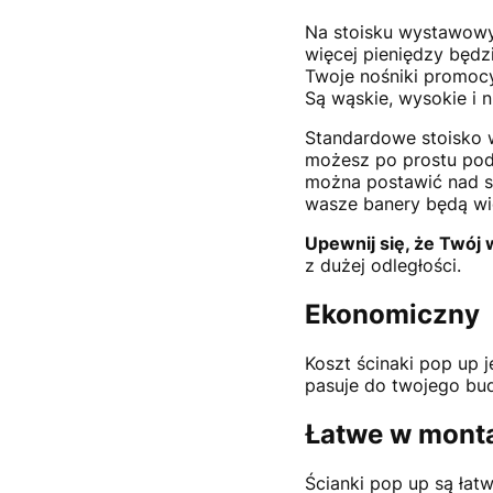
Na stoisku wystawowy
więcej pieniędzy będz
Twoje nośniki promocyj
Są wąskie, wysokie i 
Standardowe stoisko w
możesz po prostu pode
można postawić nad s
wasze banery będą wid
Upewnij się, że Twój 
z dużej odległości.
Ekonomiczny
Koszt ścinaki pop up j
pasuje do twojego budż
Łatwe w mont
Ścianki pop up są łat