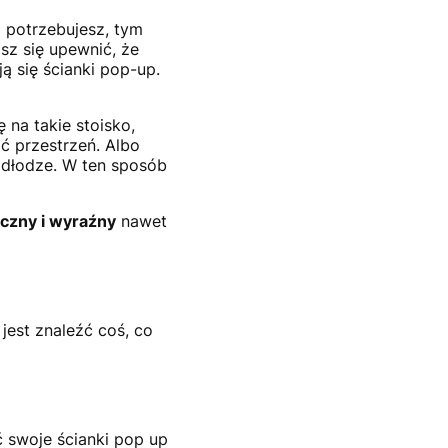
 potrzebujesz, tym
sz się upewnić, że
ą się ścianki pop-up.
na takie stoisko,
ć przestrzeń. Albo
odłodze. W ten sposób
oczny i wyraźny
nawet
 jest znaleźć coś, co
 swoje ścianki pop up