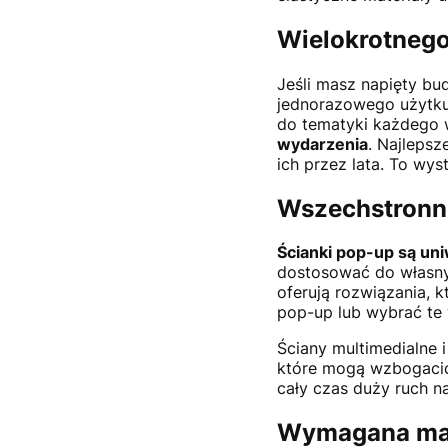
Wielokrotnego
Jeśli masz napięty bu
jednorazowego użytku
do tematyki każdego 
wydarzenia
. Najlepsz
ich przez lata. To w
Wszechstronn
Ścianki pop-up są un
dostosować do własnyc
oferują rozwiązania, 
pop-up lub wybrać te
Ściany multimedialne
które mogą wzbogacić 
cały czas duży ruch n
Wymagana mał