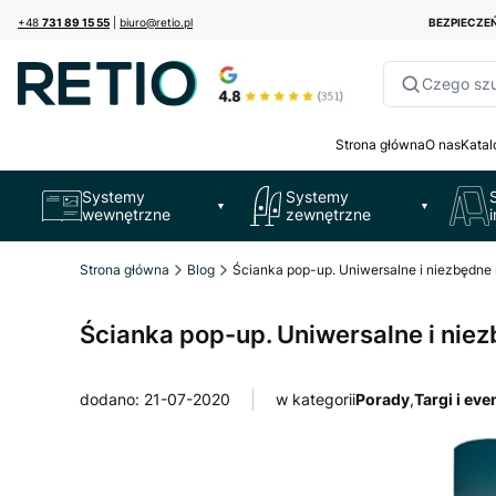
+48
731 89 15 55
|
biuro@retio.pl
BEZPIECZ
Czego sz
Strona główna
O nas
Katal
Systemy
Systemy
▼
▼
wewnętrzne
zewnętrzne
Strona główna
Blog
Ścianka pop-up. Uniwersalne i niezbędne
Ścianka pop-up. Uniwersalne i nie
dodano: 21-07-2020
w kategorii
Porady
,
Targi i eve