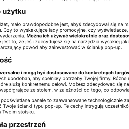
 użytku
dżet, mało prawdopodobne jest, abyś zdecydował się na ma
. Czy to wyskakujące lady promocyjne, czy wyświetlacze
wydarzenia.
Można ich używać wielokrotnie oraz dostoso
e jest to, że jeśli zdecydujesz się na narzędzia wysokiej j
ystarczający powód aby zainwestować w ściankę pop-up.
ość
iwersalne i mogą być dostosowane do konkretnych targó
h upodobań, aby spełniały potrzeby Twojej firmy. Różne r
które służą konkretnemu celowi. Możesz zdecydować się na
 współgrające ze stołem, w zależności od tego, co odpow
 i podświetlane panele to zaawansowane technologicznie z
Twoje ścianki typu pop-up. Te cechy intrygują uczestnik
a Twoim stoisku.
a przestrzeń