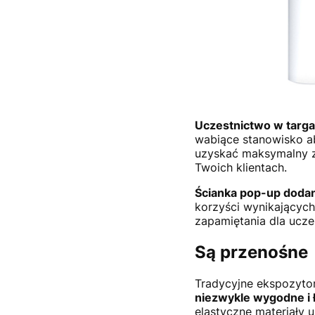
Uczestnictwo w targ
wabiące stanowisko ab
uzyskać maksymalny z
Twoich klientach.
Ścianka pop-up dodan
korzyści wynikających
zapamiętania dla ucze
Są przenośne
Tradycyjne ekspozyto
niezwykle wygodne i 
elastyczne materiały 