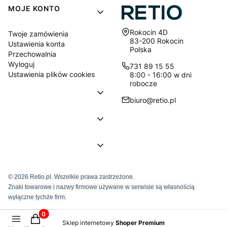
MOJE KONTO
Adres:
Rokocin 4D
Twoje zamówienia
83-200 Rokocin
Ustawienia konta
Polska
Przechowalnia
Wyloguj
731 89 15 55
Ustawienia plików cookies
8:00 - 16:00 w dni
robocze
biuro@retio.pl
© 2026 Retio.pl. Wszelkie prawa zastrzeżone.
Znaki towarowe i nazwy firmowe używane w serwisie są własnością
wyłączne tychże firm.
Produkty w koszyku: 0. Zobacz szczegóły
Sklep internetowy
Shoper Premium