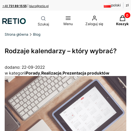
polski
zł
+48
731 89 15 55
|
biuro@retio.pl
Produk
Menu
Zaloguj się
Koszyk
Strona główna
Blog
Rodzaje kalendarzy – który wybrać?
dodano: 22-09-2022
w kategorii
Porady
,
Realizacje
,
Prezentacja produktów