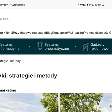
EŃSTWO
TRANSAKCJI
SZYBKA
REALIZACJA
ukasz?
ogi
Klienci
Przykładowe realizacje
Blog
Regulamin
Weź leasing
Promocje
Nowości
G
Systemy
Systemy
Gadżety
▼
▼
informacyjne
pneumatyczne
reklamowe
ategie i metody
ki, strategie i metody
marketing