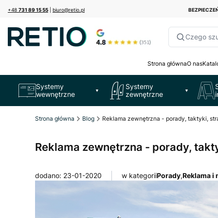
+48
731 89 15 55
|
biuro@retio.pl
BEZPIECZ
Czego sz
Strona główna
O nas
Katal
Systemy
Systemy
▼
▼
wewnętrzne
zewnętrzne
Strona główna
Blog
Reklama zewnętrzna - porady, taktyki, str
Reklama zewnętrzna - porady, takty
dodano: 23-01-2020
w kategorii
Porady
,
Reklama i 