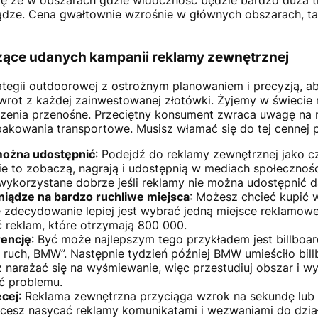
ę że w obszarach gdzie widoczność będzie bardzo duża t
ądze. Cena gwałtownie wzrośnie w głównych obszarach, ta
ące udanych kampanii reklamy zewnętrznej
ategii outdoorowej z ostrożnym planowaniem i precyzją, a
wrot z każdej zainwestowanej złotówki. Żyjemy w świecie
dzenia przenośne. Przeciętny konsument zwraca uwagę na m
opakowania transportowe. Musisz włamać się do tej cennej 
można udostępnić
: Podejdź do reklamy zewnętrznej jako 
ie to zobaczą, nagrają i udostępnią w mediach społecznoś
 wykorzystane dobrze jeśli reklamy nie można udostępnić da
niądze na bardzo ruchliwe miejsca
: Możesz chcieć kupić 
 zdecydowanie lepiej jest wybrać jedną miejsce reklamowe
ęć reklam, które otrzymają 800 000.
rencję
: Być może najlepszym tego przykładem jest billboar
j ruch, BMW”. Następnie tydzień później BMW umieściło bil
z narażać się na wyśmiewanie, więc przestudiuj obszar i wy
ć problemu.
ęcej
: Reklama zewnętrzna przyciąga wzrok na sekundę lub 
hcesz nasycać reklamy komunikatami i wezwaniami do dział