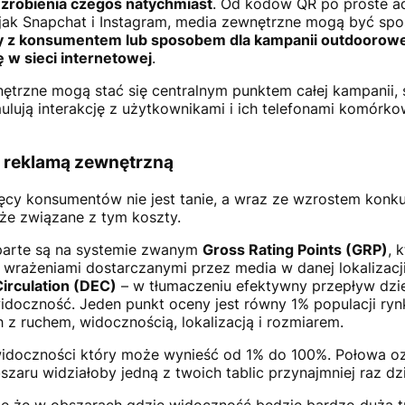
 zrobienia czegoś natychmiast
. Od kodów QR po proste ad
e jak Snapchat i Instagram, media zewnętrzne mogą być s
 z konsumentem lub sposobem dla kampanii outdoorowe
ę w sieci internetowej
.
ętrzne mogą stać się centralnym punktem całej kampanii, 
lują interakcję z użytkownikami i ich telefonami komórk
z reklamą zewnętrzną
ięcy konsumentów nie jest tanie, a wraz ze wzrostem konku
kże związane z tym koszty.
parte są na systemie zwanym
Gross Rating Points (GRP)
, 
i wrażeniami dostarczanymi przez media w danej lokalizac
Circulation (DEC)
– w tłumaczeniu efektywny przepływ dzi
idoczność. Jeden punkt oceny jest równy 1% populacji rynku
z ruchem, widocznością, lokalizacją i rozmiarem.
widoczności który może wynieść od 1% do 100%. Połowa oz
zaru widziałoby jedną z twoich tablic przynajmniej raz dzi