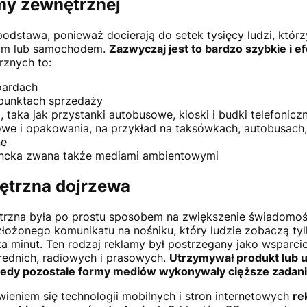
my zewnętrznej
odstawa, ponieważ docierają do setek tysięcy ludzi, którz
nym lub samochodem.
Zazwyczaj jest to bardzo szybkie i 
znych to:
oardach
punktach sprzedaży
, taka jak przystanki autobusowe, kioski i budki telefonicz
we i opakowania, na przykład na taksówkach, autobusach,
ne
ncka zwana także mediami ambientowymi
ętrzna dojrzewa
rzna była po prostu sposobem na zwiększenie świadomości
łożonego komunikatu na nośniku, który ludzie zobaczą tyl
lka minut. Ten rodzaj reklamy był postrzegany jako wsparci
rednich, radiowych i prasowych.
Utrzymywał produkt lub 
iedy pozostałe formy mediów wykonywały cięższe zadan
ieniem się technologii mobilnych i stron internetowych
re