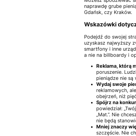
Możesz spodziewać si
naprawdę grube pieni
Gdańsk, czy Kraków.
Wskazówki dotycz
Podejdź do swojej str
uzyskasz najwyższy z
smartfony i inne urzą
a nie na billboardy i 
Reklama, którą 
poruszenie. Ludz
pieniądze nie są
Wydaj swoje pie
reklamowych, ale
obejrzeń, niż pi
Spójrz na konku
powiedział: „Twó
„Mat.”. Nie chces
nie będą stanowi
Mniej znaczy wi
szczęście. Nie c