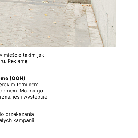
 w mieście takim jak
eru. Reklamę
ome (OOH)
zerokim terminem
a domem. Można go
zna, jeśli występuje
 do przekazania
ałych kampanii