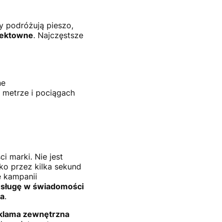
y podróżują pieszo,
efektowne
. Najczęstsze
ne
 metrze i pociągach
 marki. Nie jest
ko przez kilka sekund
e kampanii
usługę w świadomości
ia
.
klama zewnętrzna