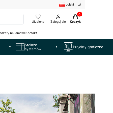
polski
zł
Produkty w koszyku: 
Ulubione
Zaloguj się
Koszyk
adżety reklamowe
Kontakt
Stelaże
Projekty graficzne
▼
▼
systemów