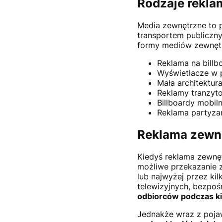
Rodzaje rekla
Media zewnętrzne to p
transportem publicz
formy mediów zewnętr
Reklama na billb
Wyświetlacze w 
Mała architektura
Reklamy tranzyto
Billboardy mobil
Reklama partyza
Reklama zewn
Kiedyś reklama zewnęt
możliwe przekazanie z
lub najwyżej przez ki
telewizyjnych, bezpoś
odbiorców podczas k
Jednakże wraz z pojaw