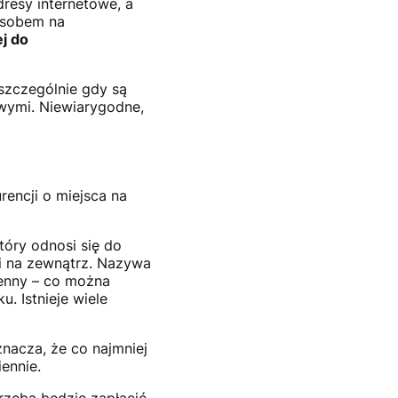
resy internetowe, a
posobem na
j do
szczególnie gdy są
owymi. Niewiarygodne,
rencji o miejsca na
który odnosi się do
ji na zewnątrz. Nazywa
enny – co można
. Istnieje wiele
nacza, że co najmniej
ennie.