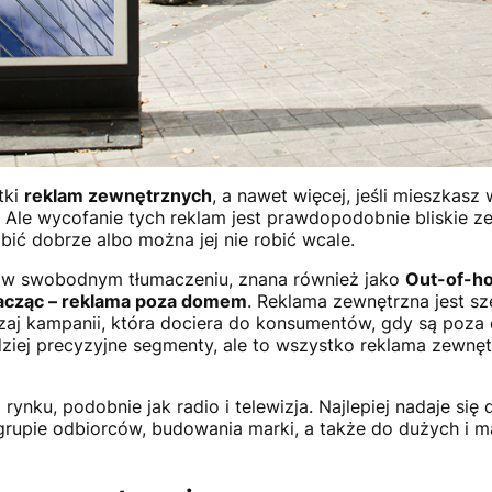
tki
reklam zewnętrznych
, a nawet więcej, jeśli mieszkasz
Ale wycofanie tych reklam jest prawdopodobnie bliskie z
bić dobrze albo można jej nie robić wcale.
 w swobodnym tłumaczeniu, znana również jako
Out-of-h
umacząc – reklama poza domem
. Reklama zewnętrzna jest s
zaj kampanii, która dociera do konsumentów, gdy są poz
dziej precyzyjne segmenty, ale to wszystko reklama zewnętr
nku, podobnie jak radio i telewizja. Najlepiej nadaje się
grupie odbiorców, budowania marki, a także do dużych i m