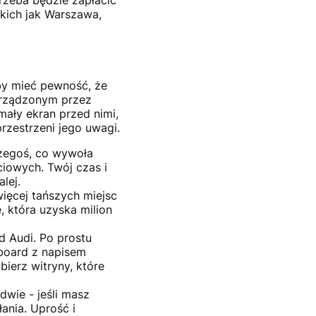
rzeba będzie zapłacić
kich jak Warszawa,
by mieć pewność, że
 rządzonym przez
ały ekran przed nimi,
przestrzeni jego uwagi.
czegoś, co wywoła
ciowych. Twój czas i
lej.
więcej tańszych miejsc
, która uzyska milion
d Audi. Po prostu
lboard z napisem
bierz witryny, które
dwie - jeśli masz
ania. Uprość i