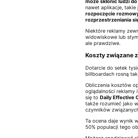
może skłonić ludzi do
nawet aplikacje, taki
rozpoczęcie rozmowy
rozprzestrzeniania si
Niektóre reklamy zewn
widowiskowe lub stymu
ale prawdziwe.
Koszty związane 
Dotarcie do setek tys
billboardach rosną ta
Obliczenia kosztów o
oglądalności reklamy 
się to
Daily Effective 
także rozumieć jako w
czynników związanych 
Ta ocena daje wynik 
50% populacji tego obs