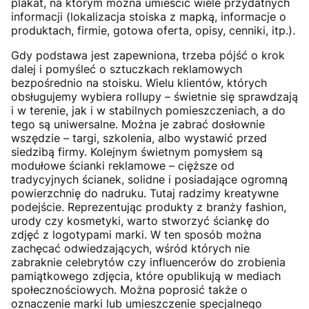
plakat, na którym można umieścić wiele przydatnych
informacji (lokalizacja stoiska z mapką, informacje o
produktach, firmie, gotowa oferta, opisy, cenniki, itp.).
Gdy podstawa jest zapewniona, trzeba pójść o krok
dalej i pomyśleć o sztuczkach reklamowych
bezpośrednio na stoisku. Wielu klientów, których
obsługujemy wybiera rollupy – świetnie się sprawdzają
i w terenie, jak i w stabilnych pomieszczeniach, a do
tego są uniwersalne. Można je zabrać dosłownie
wszędzie – targi, szkolenia, albo wystawić przed
siedzibą firmy. Kolejnym świetnym pomysłem są
modułowe ścianki reklamowe – cięższe od
tradycyjnych ścianek, solidne i posiadające ogromną
powierzchnię do nadruku. Tutaj radzimy kreatywne
podejście. Reprezentując produkty z branży fashion,
urody czy kosmetyki, warto stworzyć ściankę do
zdjęć z logotypami marki. W ten sposób można
zachęcać odwiedzających, wśród których nie
zabraknie celebrytów czy influencerów do zrobienia
pamiątkowego zdjęcia, które opublikują w mediach
społecznościowych. Można poprosić także o
oznaczenie marki lub umieszczenie specjalnego