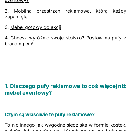
eventowy?
2.
Mobilna przestrzeń reklamowa, którą każdy
zapamięta
3.
Mebel gotowy do akcji
4.
Chcesz wyróżnić swoje stoisko? Postaw na pufy z
brandingiem!
1. Dlaczego pufy reklamowe to coś więcej niż
mebel eventowy?
Czym są właściwie te pufy reklamowe?
To nic innego jak wygodne siedziska w formie kostek,
walców lub worków, na których można wydrukować