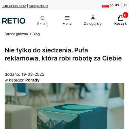
polski
zł
+48
731 89 15 55
|
biuro@retio.pl
Produk
Menu
Zaloguj się
Koszyk
Strona główna
Blog
Nie tylko do siedzenia. Pufa
reklamowa, która robi robotę za Ciebie
dodano: 19-08-2025
w kategorii
Porady