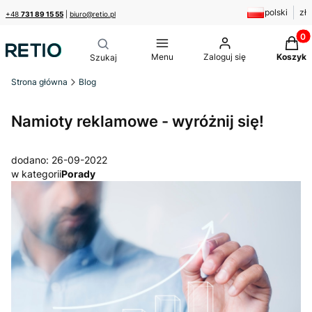
polski
zł
+48
731 89 15 55
|
biuro@retio.pl
Produk
Menu
Zaloguj się
Koszyk
Strona główna
Blog
Namioty reklamowe - wyróżnij się!
dodano: 26-09-2022
w kategorii
Porady