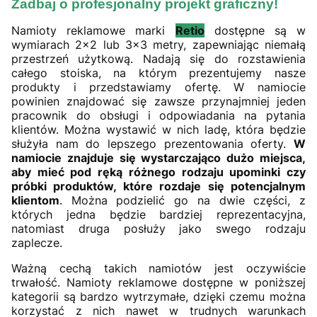
Zadbaj o profesjonalny projekt graficzny!
Namioty reklamowe marki
Retio
dostępne są w
wymiarach 2x2 lub 3x3 metry, zapewniając niemałą
przestrzeń użytkową. Nadają się do rozstawienia
całego stoiska, na którym prezentujemy nasze
produkty i przedstawiamy ofertę. W namiocie
powinien znajdować się zawsze przynajmniej jeden
pracownik do obsługi i odpowiadania na pytania
klientów. Można wystawić w nich ladę, która będzie
służyła nam do lepszego prezentowania oferty.
W
namiocie znajduje się wystarczająco dużo miejsca,
aby mieć pod ręką różnego rodzaju upominki czy
próbki produktów, które rozdaje się potencjalnym
klientom
. Można podzielić go na dwie części, z
których jedna będzie bardziej reprezentacyjna,
natomiast druga posłuży jako swego rodzaju
zaplecze.
Ważną cechą takich namiotów jest oczywiście
trwałość. Namioty reklamowe dostępne w poniższej
kategorii są bardzo wytrzymałe, dzięki czemu można
korzystać z nich nawet w trudnych warunkach