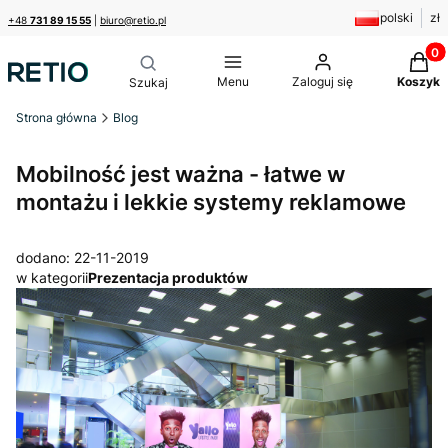
polski
zł
+48
731 89 15 55
|
biuro@retio.pl
Produk
Menu
Zaloguj się
Koszyk
Strona główna
Blog
Mobilność jest ważna - łatwe w
montażu i lekkie systemy reklamowe
dodano: 22-11-2019
w kategorii
Prezentacja produktów