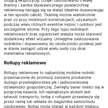
stojącą ekspozycję. Dzięki zastosowaniu trwałej
tkaniny i zamka błyskawicznego powierzchnię
reklamową naciąga się na stelaż idealnie dopasowując
w ten sposób całość. Tkaninę można wielokrotnie
prać co przy mobilnych konstrukcjach, używanych
podczas wielu różnych eventów indoor i outdoor jest
szczególnie istotne. Przy tego typu nośnikach
reklamowych brak ograniczeń stelaża może stanowić
dodatkowy efekt wizualny. Umiejętne zastosowanie
nośników i dopasowany do okoliczności przekaz jest
w stanie zastąpić udział wielu osób czy druk
materiałów reklamowych.
Rollupy reklamowe
Rollupy reklamowe to najbardziej mobilne nośniki
przeznaczone do promocji zarówno produktów
dużego przedsiębiorstwa jak i jednoosobowej
działalności gospodarczej. Zwinięty baner mieści się w
poręcznej kasecie. Ich największym atutem jest
łatwość transportu, torbę z rollupem przewiesza się
przez ramię lub wkłada do bagażnika samochodu
osobowego. Rollup może stanąć w każdym miejscu,