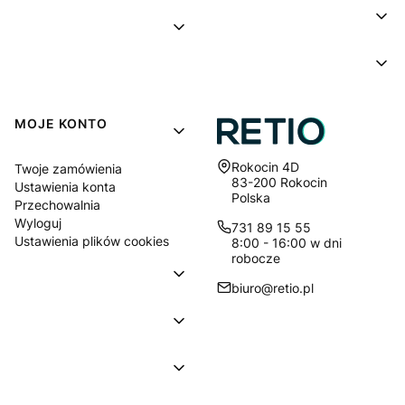
MOJE KONTO
Adres:
Rokocin 4D
Twoje zamówienia
83-200 Rokocin
Ustawienia konta
Polska
Przechowalnia
Wyloguj
731 89 15 55
Ustawienia plików cookies
8:00 - 16:00 w dni
robocze
biuro@retio.pl