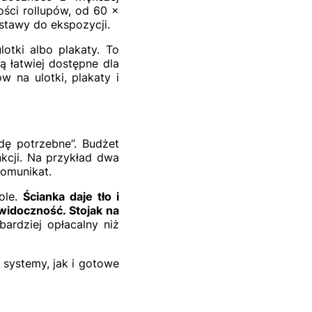
ości rollupów, od 60 ×
stawy do ekspozycji.
ulotki albo plakaty. To
są łatwiej dostępne dla
 na ulotki, plakaty i
wdę potrzebne”. Budżet
nkcji. Na przykład dwa
komunikat.
ole.
Ścianka daje tło i
widoczność. Stojak na
bardziej opłacalny niż
systemy, jak i gotowe