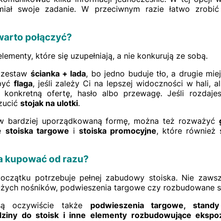
iał swoje zadanie. W przeciwnym razie łatwo zrobić 
 warto połączyć?
elementy, które się uzupełniają, a nie konkurują ze sobą.
a zestaw
ścianka + lada
, bo jedno buduje tło, a drugie mi
 być
flaga
, jeśli zależy Ci na lepszej widoczności w hali, 
onkretną ofertę, hasło albo przewagę. Jeśli rozdajesz
rzucić
stojak na ulotki
.
ć w bardziej uporządkowaną formę, można też rozważyć
ne
stoiska targowe
i
stoiska promocyjne
, które również
ba kupować od razu?
oczątku potrzebuje pełnej zabudowy stoiska. Nie zaws
użych nośników, podwieszenia targowe czy rozbudowane 
są oczywiście także
podwieszenia targowe, stand
dziny do stoisk i inne elementy rozbudowujące ekspoz