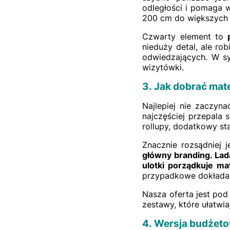
odległości i pomaga w
200 cm do większych f
Czwarty element to
nieduży detal, ale rob
odwiedzających. W sy
wizytówki.
3. Jak dobrać mat
Najlepiej nie zaczyna
najczęściej przepala 
rollupy, dodatkowy st
Znacznie rozsądniej 
główny branding. Lad
ulotki porządkuje mat
przypadkowe dokładan
Nasza oferta jest po
zestawy, które ułatwi
4. Wersja budżetow