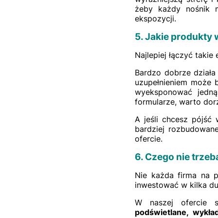
żeby każdy nośnik m
ekspozycji.
5. Jakie produkty
Najlepiej łączyć takie 
Bardzo dobrze dział
uzupełnieniem może
wyeksponować jedną k
formularze, warto do
A jeśli chcesz pójś
bardziej rozbudowa
ofercie.
6. Czego nie trze
Nie każda firma na p
inwestować w kilka d
W naszej ofercie 
podświetlane, wykła