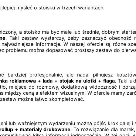
jlepiej myśleć o stoisku w trzech wariantach.
aniczony, a stoisko ma być małe lub średnie, dobrym star
ane
. Taki zestaw wystarczy, żeby zaznaczyć obecność m
najważniejsze informacje. W naszej ofercie są różne sze
c bez problemu można dopasować prostszy zestaw do pierw
ać bardziej profesjonalnie, ale nadal pilnujesz koszt
nka reklamowa + lada + stojak na ulotki + flaga
. Taki uk
tło, miejsce do rozmowy, dodatkową widoczność i porzą
ns między ceną a efektem wizualnym. W ofercie mamy zarówn
ki zestaw można łatwo skompletować.
zeni lub ważniejszym wydarzeniu można pójść krok dalej 
rollup + materiały drukowane
. To rozwiązanie dla marek
 komunikować kilka informacji jednocześnie. W tej opcji 