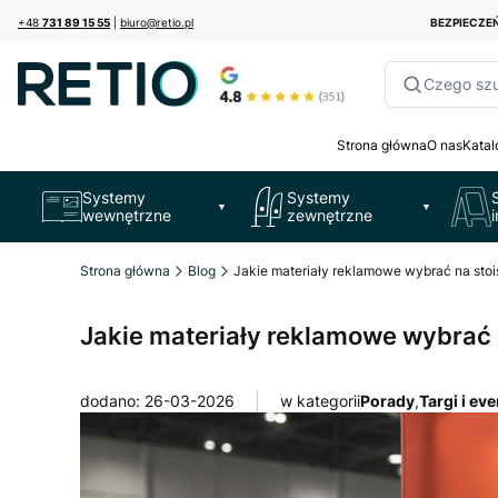
+48
731 89 15 55
|
biuro@retio.pl
BEZPIECZ
Czego sz
Strona główna
O nas
Katal
Systemy
Systemy
▼
▼
wewnętrzne
zewnętrzne
Strona główna
Blog
Jakie materiały reklamowe wybrać na stoi
Jakie materiały reklamowe wybrać n
dodano: 26-03-2026
w kategorii
Porady
,
Targi i ev