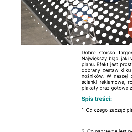
Dobre stoisko targo
Największy błąd, jaki
planu. Efekt jest pro
dobrany zestaw kilku
nośników. W naszej o
ścianki reklamowe, ro
plakaty oraz gotowe 
Spis treści:
1. Od czego zacząć p
2. Co naprawdę jest p