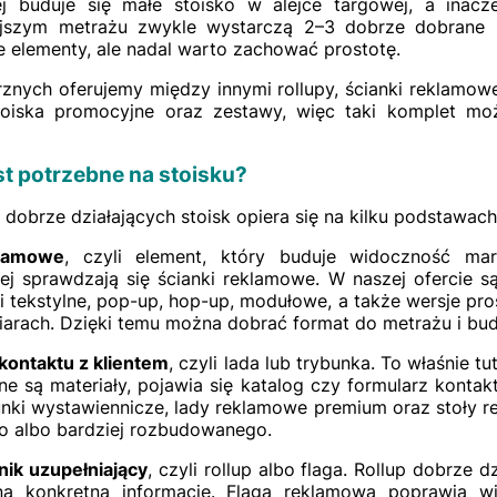
j buduje się małe stoisko w alejce targowej, a inacze
jszym metrażu zwykle wystarczą 2–3 dobrze dobrane 
 elementy, ale nadal warto zachować prostotę.
ych oferujemy między innymi rollupy, ścianki reklamowe, f
toiska promocyjne oraz zestawy, więc taki komplet m
st potrzebne na stoisku?
dobrze działających stoisk opiera się na kilku podstawach
klamowe
, czyli element, który buduje widoczność mar
iej sprawdzają się ścianki reklamowe. W naszej ofercie 
i tekstylne, pop-up, hop-up, modułowe, a także wersje pros
arach. Dzięki temu można dobrać format do metrażu i bud
kontaktu z klientem
, czyli lada lub trybunka. To właśnie t
e są materiały, pojawia się katalog czy formularz kontak
bunki wystawiennicze, lady reklamowe premium oraz stoły
o albo bardziej rozbudowanego.
nik uzupełniający
, czyli rollup albo flaga. Rollup dobrze d
ą konkretną informację. Flaga reklamowa poprawia w