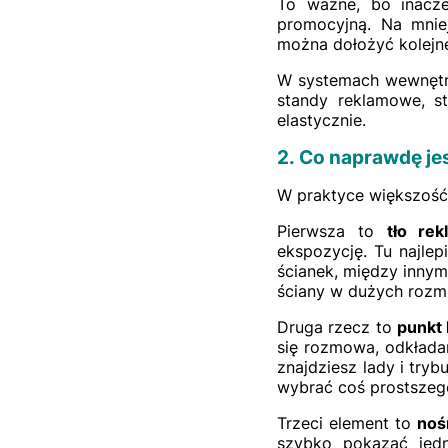
To ważne, bo inacze
promocyjną. Na mnie
można dołożyć kolejne
W systemach wewnętrzn
standy reklamowe, s
elastycznie.
2. Co naprawdę je
W praktyce większość 
Pierwsza to
tło re
ekspozycję. Tu najlep
ścianek, między innym
ściany w dużych rozmi
Druga rzecz to
punkt 
się rozmowa, odkładan
znajdziesz lady i try
wybrać coś prostszeg
Trzeci element to
noś
szybko pokazać jedn