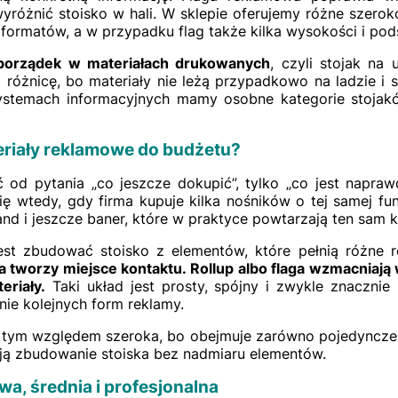
yróżnić stoisko w hali. W sklepie oferujemy różne szerok
ormatów, a w przypadku flag także kilka wysokości i pod
porządek w materiałach drukowanych
, czyli stojak na 
i różnicę, bo materiały nie leżą przypadkowo na ladzie i 
stemach informacyjnych mamy osobne kategorie stojaków
eriały reklamowe do budżetu?
ć od pytania „co jeszcze dokupić”, tylko „co jest napra
się wtedy, gdy firma kupuje kilka nośników o tej samej fu
and i jeszcze baner, które w praktyce powtarzają ten sam 
jest zbudować stoisko z elementów, które pełnią różne r
a tworzy miejsce kontaktu. Rollup albo flaga wzmacniają 
eriały.
Taki układ jest prosty, spójny i zwykle znacznie 
ie kolejnych form reklamy.
d tym względem szeroka, bo obejmuje zarówno pojedyncze 
ają zbudowanie stoiska bez nadmiaru elementów.
a, średnia i profesjonalna