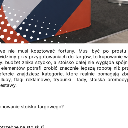
we nie musi kosztować fortuny. Musi być po prostu
 widzimy przy przygotowaniach do targów, to kupowanie w
sty: budżet znika szybko, a stoisko dalej nie wygląda spó
 elementów potrafi zrobić znacznie lepszą robotę niż 
fercie znajdziesz kategorie, które realnie pomagają zb
llupy, flagi reklamowe, trybunki i lady, stoiska promocyjn
zestawy.
lanowanie stoiska targowego?
otrzebne na stoisku?