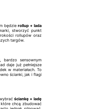
tem będzie
rollup + lada
arki, stworzyć punkt
rokości rollupów oraz
szych targów.
ów, bardzo sensownym
ład daje już pełniejsze
dek w materiałach. To
o ścianki, jak i flagi
i wybrać
ściankę + ladę
, które chcą zbudować
warto jednak pilnować,