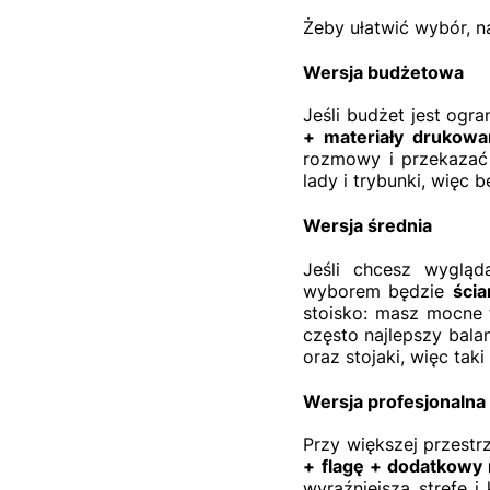
Żeby ułatwić wybór, na
Wersja budżetowa
Jeśli budżet jest ogr
+ materiały drukow
rozmowy i przekazać 
lady i trybunki, wię
Wersja średnia
Jeśli chcesz wygląd
wyborem będzie
ścia
stoisko: masz mocne 
często najlepszy bala
oraz stojaki, więc ta
Wersja profesjonalna
Przy większej przestr
+ flagę + dodatkowy 
wyraźniejszą strefę i