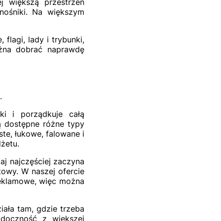
j większą przestrzeń
nośniki. Na większym
lagi, lady i trybunki,
ożna dobrać naprawdę
.
ki i porządkuje całą
są dostępne różne typy
te, łukowe, falowane i
żetu.
utaj najczęściej zaczyna
towy. W naszej ofercie
 reklamowe, więc można
ziała tam, gdzie trzeba
idoczność z większej