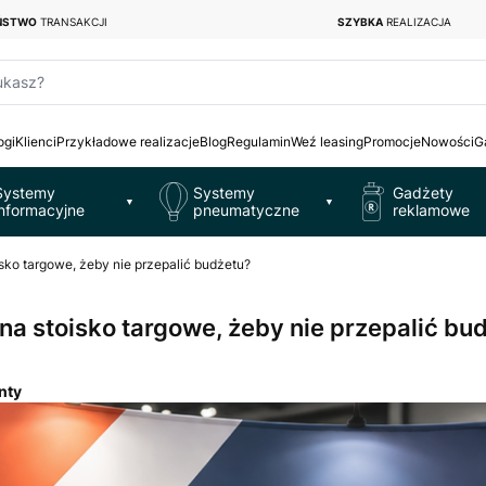
EŃSTWO
TRANSAKCJI
SZYBKA
REALIZACJA
ukasz?
ogi
Klienci
Przykładowe realizacje
Blog
Regulamin
Weź leasing
Promocje
Nowości
G
Systemy
Systemy
Gadżety
▼
▼
informacyjne
pneumatyczne
reklamowe
sko targowe, żeby nie przepalić budżetu?
a stoisko targowe, żeby nie przepalić bu
enty