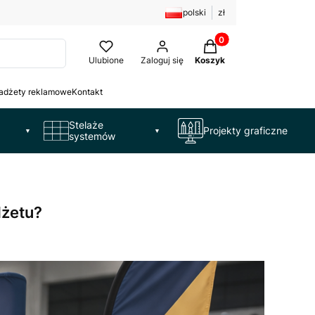
polski
zł
Produkty w koszyku: 
Ulubione
Zaloguj się
Koszyk
adżety reklamowe
Kontakt
Stelaże
Projekty graficzne
▼
▼
systemów
dżetu?