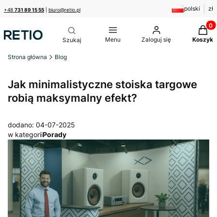
polski
zł
+48
731 89 15 55
|
biuro@retio.pl
Produk
Menu
Zaloguj się
Koszyk
Strona główna
Blog
Jak minimalistyczne stoiska targowe
robią maksymalny efekt?
dodano: 04-07-2025
w kategorii
Porady