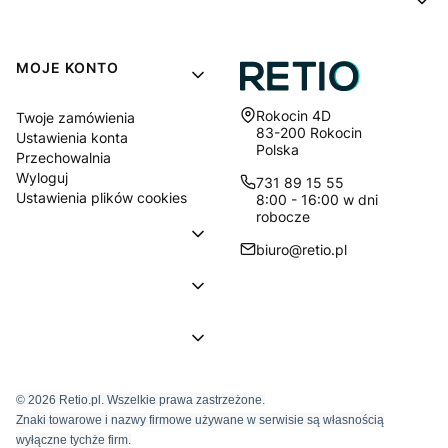
MOJE KONTO
Adres:
Rokocin 4D
Twoje zamówienia
83-200 Rokocin
Ustawienia konta
Polska
Przechowalnia
Wyloguj
731 89 15 55
Ustawienia plików cookies
8:00 - 16:00 w dni
robocze
biuro@retio.pl
© 2026 Retio.pl. Wszelkie prawa zastrzeżone.
Znaki towarowe i nazwy firmowe używane w serwisie są własnością
wyłączne tychże firm.