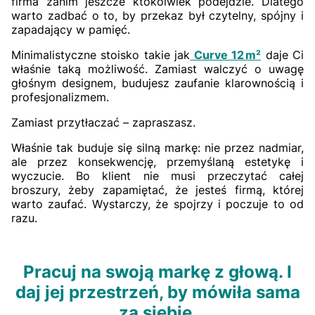
firma zanim jeszcze ktokolwiek podejdzie. Dlatego
warto zadbać o to, by przekaz był czytelny, spójny i
zapadający w pamięć.
Minimalistyczne stoisko takie jak
Curve 12 m²
daje Ci
właśnie taką możliwość. Zamiast walczyć o uwagę
głośnym designem, budujesz zaufanie klarownością i
profesjonalizmem.
Zamiast przytłaczać – zapraszasz.
Właśnie tak buduje się silną markę: nie przez nadmiar,
ale przez konsekwencję, przemyślaną estetykę i
wyczucie. Bo klient nie musi przeczytać całej
broszury, żeby zapamiętać, że jesteś firmą, której
warto zaufać. Wystarczy, że spojrzy i poczuje to od
razu.
Pracuj na swoją markę z głową. I
daj jej przestrzeń, by mówiła sama
za siebie.