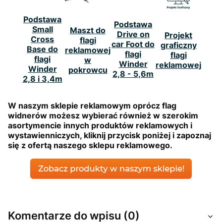
Podstawa
Podstawa
Small
Maszt do
Drive on
Projekt
Cross
flagi
car Foot do
graficzny
Base do
reklamowej
flagi
flagi
flagi
w
Winder
reklamowej
Winder
pokrowcu
2,8 - 5,6m
2,8 i 3,4m
W naszym sklepie reklamowym oprócz flag
widnerów możesz wybierać również w szerokim
asortymencie innych produktów reklamowych i
wystawienniczych, kliknij przycisk poniżej i zapoznaj
się z ofertą naszego sklepu reklamowego.
Komentarze do wpisu (0)