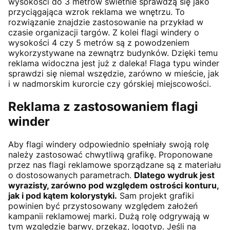
wysokości do 3 metrów świetnie sprawdzą się jako
przyciągająca wzrok reklama we wnętrzu. To
rozwiązanie znajdzie zastosowanie na przykład w
czasie organizacji targów. Z kolei flagi windery o
wysokości 4 czy 5 metrów są z powodzeniem
wykorzystywane na zewnątrz budynków. Dzięki temu
reklama widoczna jest już z daleka! Flaga typu winder
sprawdzi się niemal wszędzie, zarówno w mieście, jak
i w nadmorskim kurorcie czy górskiej miejscowości.
Reklama z zastosowaniem flagi
winder
Aby flagi windery odpowiednio spełniały swoją rolę
należy zastosować chwytliwą grafikę. Proponowane
przez nas flagi reklamowe sporządzane są z materiału
o dostosowanych parametrach.
Dlatego wydruk jest
wyrazisty, zarówno pod względem ostrości konturu,
jak i pod kątem kolorystyki.
Sam projekt grafiki
powinien być przystosowany względem założeń
kampanii reklamowej marki. Dużą rolę odgrywają w
tym względzie barwy, przekaz, logotyp. Jeśli na