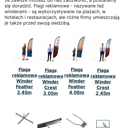
że zawsze możesz do nas zadzwonić, a postaramy
się doradzić. Flagi reklamowe - nazywane też
winderami - są wykorzystywane na plażach, w
hotelach i restauracjach, ale różne firmy umieszczają
je także przed swoją siedzibą.
Flaga
Flaga
Flaga
Flaga
reklamowa
reklamowa
reklamowa
reklamowa
Winder
Winder
Winder
Winder
Feather
Feather
Crest
Crest
2,45m
4,06m
3,05m
2,45m