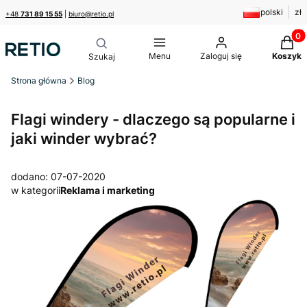
polski
zł
+48
731 89 15 55
|
biuro@retio.pl
Produk
Menu
Zaloguj się
Koszyk
Strona główna
Blog
Flagi windery - dlaczego są popularne i
jaki winder wybrać?
dodano: 07-07-2020
w kategorii
Reklama i marketing