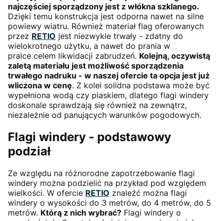
najczęściej sporządzony jest z włókna szklanego.
Dzięki temu konstrukcja jest odporna nawet na silne
powiewy wiatru. Również materiał flag oferowanych
przez
RETIO
jest niezwykle trwały - zdatny do
wielokrotnego użytku, a nawet do prania w
pralce celem likwidacji zabrudzeń.
Kolejną, oczywistą
zaletą materiału jest możliwość sporządzenia
trwałego nadruku - w naszej ofercie ta opcja jest już
wliczona w cenę
. Z kolei solidna podstawa może być
wypełniona wodą czy piaskiem, dlatego flagi windery
doskonale sprawdzają się również na zewnątrz,
niezależnie od panujących warunków pogodowych.
Flagi windery - podstawowy
podział
Ze względu na różnorodne zapotrzebowanie flagi
windery można podzielić na przykład pod względem
wielkości. W ofercie
RETIO
znaleźć można flagi
windery o wysokości do 3 metrów, do 4 metrów, do 5
metrów.
Którą z nich wybrać?
Flagi windery o