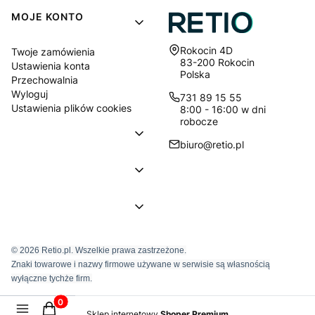
MOJE KONTO
Adres:
Rokocin 4D
Twoje zamówienia
83-200 Rokocin
Ustawienia konta
Polska
Przechowalnia
Wyloguj
731 89 15 55
Ustawienia plików cookies
8:00 - 16:00 w dni
robocze
biuro@retio.pl
© 2026 Retio.pl. Wszelkie prawa zastrzeżone.
Znaki towarowe i nazwy firmowe używane w serwisie są własnością
wyłączne tychże firm.
Produkty w koszyku: 0. Zobacz szczegóły
Sklep internetowy
Shoper Premium