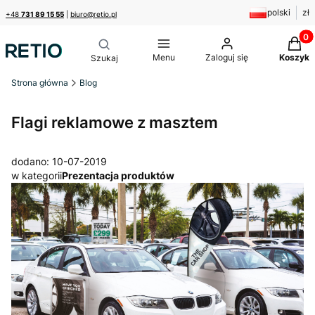
polski
zł
+48
731 89 15 55
|
biuro@retio.pl
Produk
Menu
Zaloguj się
Koszyk
Strona główna
Blog
Flagi reklamowe z masztem
dodano: 10-07-2019
w kategorii
Prezentacja produktów