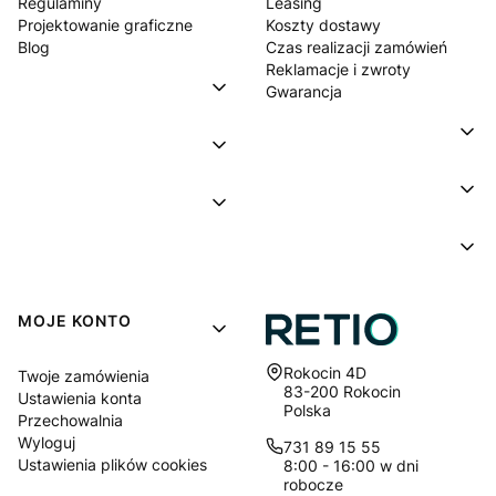
Regulaminy
Leasing
Projektowanie graficzne
Koszty dostawy
Blog
Czas realizacji zamówień
Reklamacje i zwroty
Gwarancja
MOJE KONTO
Adres:
Rokocin 4D
Twoje zamówienia
83-200 Rokocin
Ustawienia konta
Polska
Przechowalnia
Wyloguj
731 89 15 55
Ustawienia plików cookies
8:00 - 16:00 w dni
robocze