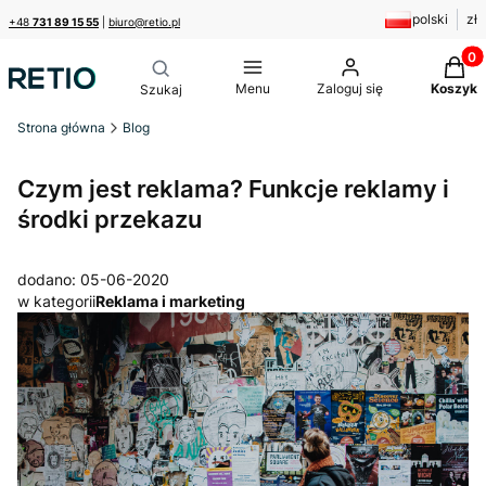
polski
zł
+48
731 89 15 55
|
biuro@retio.pl
Produk
Menu
Zaloguj się
Koszyk
Strona główna
Blog
Czym jest reklama? Funkcje reklamy i
środki przekazu
dodano: 05-06-2020
w kategorii
Reklama i marketing