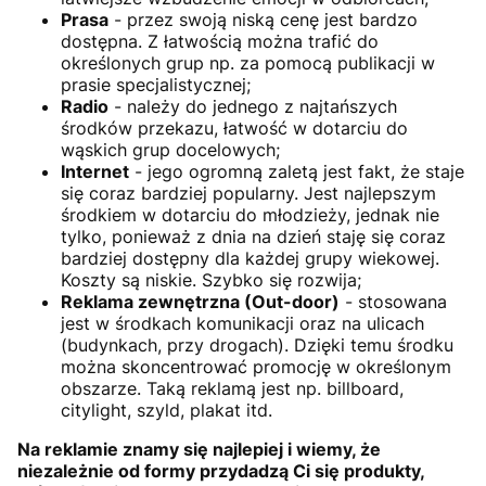
Prasa
- przez swoją niską cenę jest bardzo
dostępna. Z łatwością można trafić do
określonych grup np. za pomocą publikacji w
prasie specjalistycznej;
Radio
- należy do jednego z najtańszych
środków przekazu, łatwość w dotarciu do
wąskich grup docelowych;
Internet
- jego ogromną zaletą jest fakt, że staje
się coraz bardziej popularny. Jest najlepszym
środkiem w dotarciu do młodzieży, jednak nie
tylko, ponieważ z dnia na dzień staję się coraz
bardziej dostępny dla każdej grupy wiekowej.
Koszty są niskie. Szybko się rozwija;
Reklama zewnętrzna (Out-door)
- stosowana
jest w środkach komunikacji oraz na ulicach
(budynkach, przy drogach). Dzięki temu środku
można skoncentrować promocję w określonym
obszarze. Taką reklamą jest np. billboard,
citylight, szyld, plakat itd.
Na reklamie znamy się najlepiej i wiemy, że
niezależnie od formy przydadzą Ci się produkty,