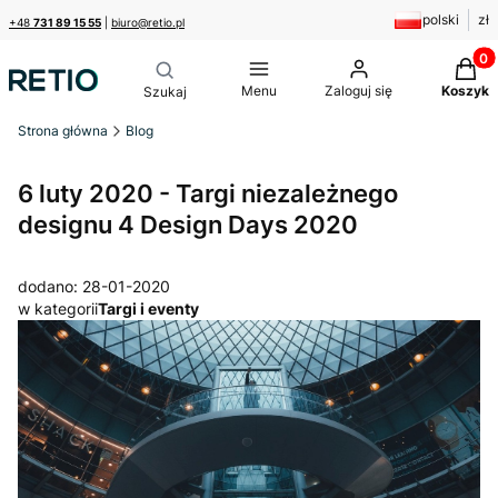
polski
zł
+48
731 89 15 55
|
biuro@retio.pl
Produk
Menu
Zaloguj się
Koszyk
Strona główna
Blog
6 luty 2020 - Targi niezależnego
designu 4 Design Days 2020
dodano: 28-01-2020
w kategorii
Targi i eventy