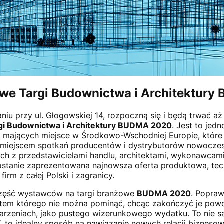
we Targi Budownictwa i Architektur
niu przy ul. Głogowskiej 14, rozpoczną się i będą trwać aż
i Budownictwa i Architektury BUDMA 2020
. Jest to jed
mających miejsce w Środkowo-Wschodniej Europie, które 
 miejscem spotkań producentów i dystrybutorów nowoczesn
h z przedstawicielami handlu, architektami, wykonawcami
ostanie zaprezentowana najnowsza oferta produktowa, tec
irm z całej Polski i zagranicy.
część wystawców na targi branżowe
BUDMA 2020
. Popra
ntem którego nie można pominąć, chcąc zakończyć je powo
arzeniach, jako pustego wizerunkowego wydatku. To nie s
, to idealny sposób na nawiązanie nowych relacji bizneso