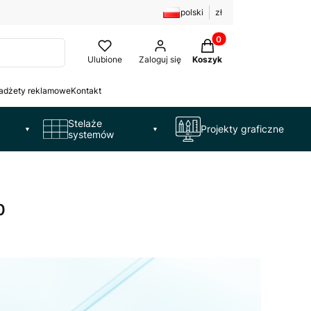
polski
zł
Produkty w koszyku: 
Ulubione
Zaloguj się
Koszyk
adżety reklamowe
Kontakt
Stelaże
Projekty graficzne
▼
▼
systemów
0