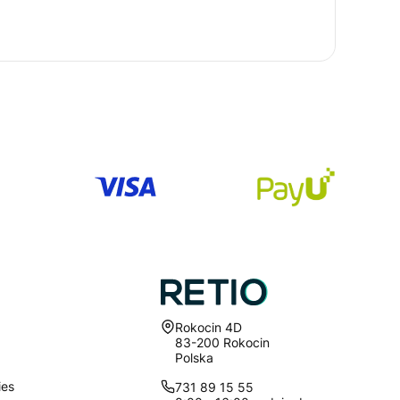
Adres:
Rokocin 4D
83-200 Rokocin
Polska
ies
731 89 15 55