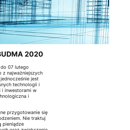
y BUDMA 2020
 do 07 lutego
no z najważniejszych
jednocześnie jest
ych technologii i
 i inwestorami w
hnologiczna i
wne przygotowanie się
dzeniem. Nie traktuj
ą pieniądze
wych oraz zwiększenie