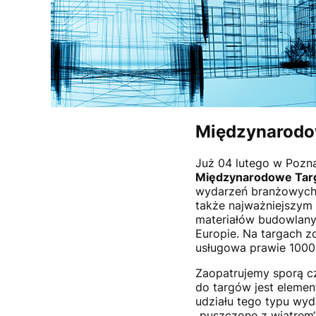
Międzynarodo
Już 04 lutego w Pozna
Międzynarodowe Targ
wydarzeń branżowych 
także najważniejszym
materiałów budowlanyc
Europie. Na targach z
usługowa prawie 1000 f
Zaopatrujemy sporą 
do targów jest eleme
udziału tego typu wyd
„puszczone z wiatrem“