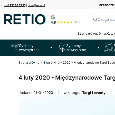
+48
731 89 15 55
|
biuro@retio.pl
BEZPIECZ
Czego sz
Strona główna
O nas
Katal
Systemy
Systemy
▼
▼
wewnętrzne
zewnętrzne
Strona główna
Blog
4 luty 2020 - Międzynarodowe Targi Bud
4 luty 2020 - Międzynarodowe Tar
dodano: 21-01-2020
w kategorii
Targi i eventy