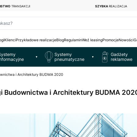
EŃSTWO
TRANSAKCJI
SZYBKA
REALIZACJA
ukasz?
ogi
Klienci
Przykładowe realizacje
Blog
Regulamin
Weź leasing
Promocje
Nowości
G
Systemy
Systemy
Gadżety
▼
▼
informacyjne
pneumatyczne
reklamowe
ownictwa i Architektury BUDMA 2020
gi Budownictwa i Architektury BUDMA 202