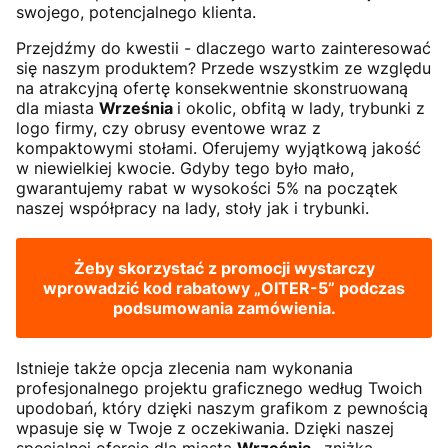
swojego, potencjalnego klienta.
Przejdźmy do kwestii - dlaczego warto zainteresować
się naszym produktem? Przede wszystkim ze względu
na atrakcyjną ofertę konsekwentnie skonstruowaną
dla miasta
Września
i okolic, obfitą w lady, trybunki z
logo firmy, czy obrusy eventowe wraz z
kompaktowymi stołami. Oferujemy wyjątkową jakość
w niewielkiej kwocie. Gdyby tego było mało,
gwarantujemy rabat w wysokości 5% na początek
naszej współpracy na lady, stoły jak i trybunki.
Żeby skorzystać z promocji wystarczy
wprowadzić kod rabatowy
„OITER-5”
podczas
podsumowania zamówienia.
Istnieje także opcja zlecenia nam wykonania
profesjonalnego projektu graficznego według Twoich
upodobań, który dzięki naszym grafikom z pewnością
wpasuje się w Twoje z oczekiwania. Dzięki naszej