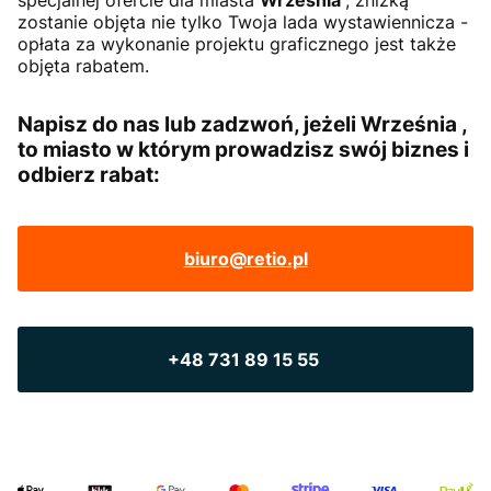
specjalnej ofercie dla miasta
Września
, zniżką
zostanie objęta nie tylko Twoja lada wystawiennicza -
opłata za wykonanie projektu graficznego jest także
objęta rabatem.
Napisz do nas lub zadzwoń, jeżeli Września ,
to miasto w którym prowadzisz swój biznes i
odbierz rabat:
biuro@retio.pl
+48 731 89 15 55