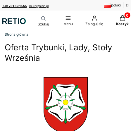
polski
zł
+48
731 89 15 55
|
biuro@retio.pl
Produk
Menu
Zaloguj się
Koszyk
Strona główna
Oferta Trybunki, Lady, Stoły
Września