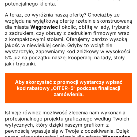
potencjalnego klienta.
A teraz, co wyróżnia naszą ofertę? Chociażby ze
względu na wyjątkową ofertę rzetelnie skonstruowaną
dla miasta
Wągrowiec
i okolic, obfitą w lady, trybunki
z zadrukiem, czy obrusy z zadrukiem firmowym wraz
z kompaktowymi stołami. Oferujemy bardzo wysoką
jakość w niewielkiej cenie. Gdyby to wciąż nie
wystarczyło, zapewniamy kod zniżkowy w wysokości
5% już na początku naszej kooperacji na lady, stoły
jak i trybunki.
Aby skorzystać z promocji wystarczy wpisać
kod rabatowy
„OITER-5”
podczas finalizacji
zamówienia.
Istnieje również możliwość zlecenia nam wykonania
profesjonalnego projektu graficznego według Twoich
wytycznych, który dzięki naszym grafikom z
pewnością wpasuje się w Twoje z oczekiwania. Dzięki