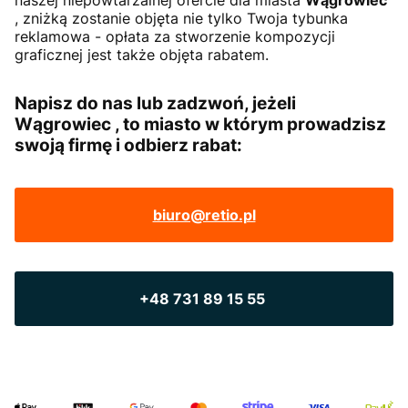
naszej niepowtarzalnej ofercie dla miasta
Wągrowiec
, zniżką zostanie objęta nie tylko Twoja tybunka
reklamowa - opłata za stworzenie kompozycji
graficznej jest także objęta rabatem.
Napisz do nas lub zadzwoń, jeżeli
Wągrowiec , to miasto w którym prowadzisz
swoją firmę i odbierz rabat:
biuro@retio.pl
+48 731 89 15 55