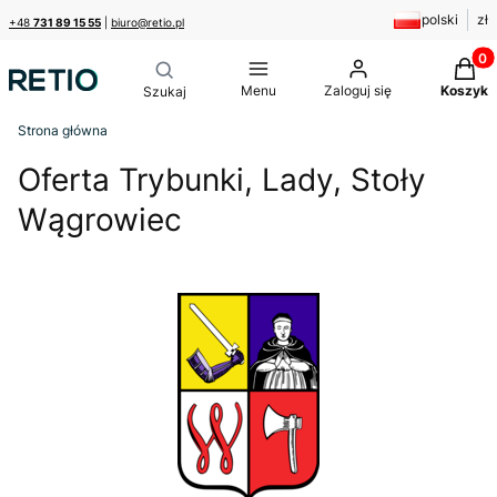
polski
zł
+48
731 89 15 55
|
biuro@retio.pl
Produk
Menu
Zaloguj się
Koszyk
Strona główna
Oferta Trybunki, Lady, Stoły
Wągrowiec