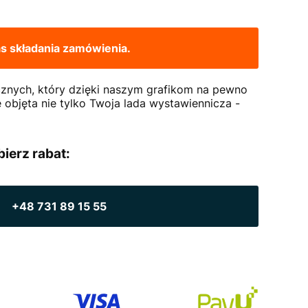
 składania zamówienia.
cznych, który dzięki naszym grafikom na pewno
e objęta nie tylko Twoja lada wystawiennicza -
bierz rabat:
+48 731 89 15 55