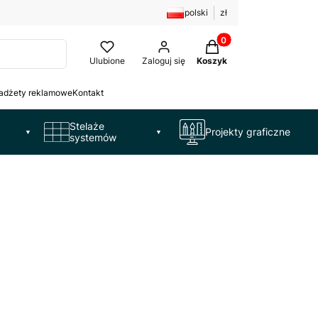
polski
zł
Produkty w koszyku: 
Ulubione
Zaloguj się
Koszyk
adżety reklamowe
Kontakt
Stelaże
Projekty graficzne
▼
▼
systemów