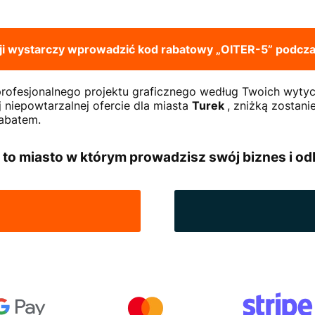
ji wystarczy wprowadzić kod rabatowy
„OITER-5”
podczas
 profesjonalnego projektu graficznego według Twoich wyty
 niepowtarzalnej ofercie dla miasta
Turek
, zniżką zostani
rabatem.
, to miasto w którym prowadzisz swój biznes i od