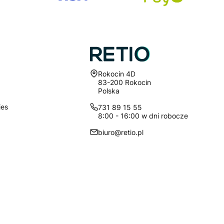
Adres:
Rokocin 4D
83-200 Rokocin
Polska
ies
731 89 15 55
8:00 - 16:00 w dni robocze
biuro@retio.pl