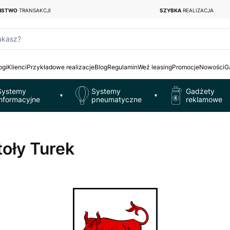
EŃSTWO
TRANSAKCJI
SZYBKA
REALIZACJA
ukasz?
ogi
Klienci
Przykładowe realizacje
Blog
Regulamin
Weź leasing
Promocje
Nowości
G
Systemy
Systemy
Gadżety
▼
▼
informacyjne
pneumatyczne
reklamowe
toły Turek