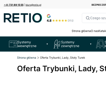
+48
731 89 15 55
|
biuro@retio.pl
BEZPIECZ
Czego sz
Strona główna
O nas
Katal
Systemy
Systemy
▼
▼
wewnętrzne
zewnętrzne
Strona główna
Oferta Trybunki, Lady, Stoły Turek
Oferta Trybunki, Lady, S