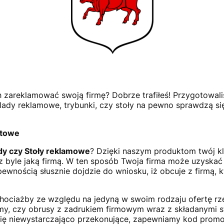
h zareklamować swoją firmę? Dobrze trafiłeś! Przygotowali
e lady reklamowe, trybunki, czy stoły na pewno sprawdzą 
ntowe
dy czy Stoły reklamowe
? Dzięki naszym produktom twój kl
a z byle jaką firmą. W ten sposób Twoja firma może uzyska
ewnością słusznie dojdzie do wniosku, iż obcuje z firmą, 
hociażby ze względu na jedyną w swoim rodzaju ofertę rz
irmy, czy obrusy z zadrukiem firmowym wraz z składanymi 
się niewystarczająco przekonujące, zapewniamy kod promo