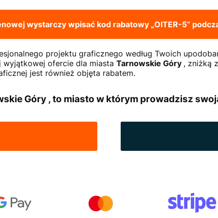
cenowej wystarczy wpisać kod rabatowy
„OITER-5”
podcza
ofesjonalnego projektu graficznego według Twoich upodoba
j wyjątkowej ofercie dla miasta
Tarnowskie Góry
, zniżką 
ficznej jest również objęta rabatem.
skie Góry , to miasto w którym prowadzisz swoją 