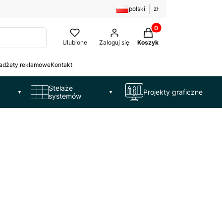
polski
zł
Produkty w koszyku: 
Ulubione
Zaloguj się
Koszyk
adżety reklamowe
Kontakt
Stelaże
Projekty graficzne
▼
▼
systemów