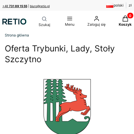
polski
zł
+48
731 89 15 55
|
biuro@retio.pl
Produk
Menu
Zaloguj się
Koszyk
Strona główna
Oferta Trybunki, Lady, Stoły
Szczytno