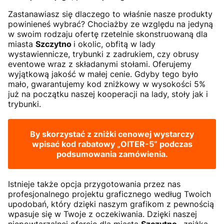
Zastanawiasz się dlaczego to właśnie nasze produkty
powinieneś wybrać? Chociażby ze względu na jedyną
w swoim rodzaju ofertę rzetelnie skonstruowaną dla
miasta
Szczytno
i okolic, obfitą w lady
wystawiennicze, trybunki z zadrukiem, czy obrusy
eventowe wraz z składanymi stołami. Oferujemy
wyjątkową jakość w małej cenie. Gdyby tego było
mało, gwarantujemy kod zniżkowy w wysokości 5%
już na początku naszej kooperacji na lady, stoły jak i
trybunki.
By skorzystać z zniżki cenowej wystarczy
wpisać kod rabatowy
„OITER-5”
podczas
podsumowania zamówienia.
Istnieje także opcja przygotowania przez nas
profesjonalnego projektu graficznego według Twoich
upodobań, który dzięki naszym grafikom z pewnością
wpasuje się w Twoje z oczekiwania. Dzięki naszej