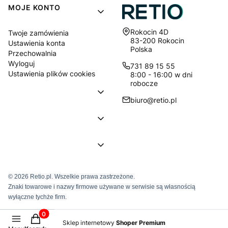
MOJE KONTO
Adres:
Rokocin 4D
Twoje zamówienia
83-200 Rokocin
Ustawienia konta
Polska
Przechowalnia
Wyloguj
731 89 15 55
Ustawienia plików cookies
8:00 - 16:00 w dni
robocze
biuro@retio.pl
© 2026 Retio.pl. Wszelkie prawa zastrzeżone.
Znaki towarowe i nazwy firmowe używane w serwisie są własnością
wyłączne tychże firm.
Produkty w koszyku: 0. Zobacz szczegóły
Sklep internetowy
Shoper Premium