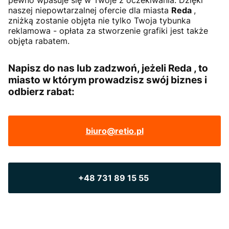
pewno wpasuje się w Twoje z oczekiwania. Dzięki
naszej niepowtarzalnej ofercie dla miasta
Reda
,
zniżką zostanie objęta nie tylko Twoja tybunka
reklamowa - opłata za stworzenie grafiki jest także
objęta rabatem.
Napisz do nas lub zadzwoń, jeżeli Reda , to
miasto w którym prowadzisz swój biznes i
odbierz rabat:
biuro@retio.pl
+48 731 89 15 55