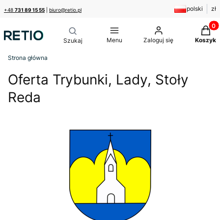
polski
zł
+48
731 89 15 55
|
biuro@retio.pl
Produk
Menu
Zaloguj się
Koszyk
Strona główna
Oferta Trybunki, Lady, Stoły
Reda