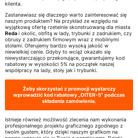
klienta.
Zastanawiasz się dlaczego warto zainteresować się
naszym produktem? Na przykład ze względu na
wyjątkową ofertę rzetelnie skonstruowaną dla miasta
Reda
i okolic, obfitą w lady, trybunki z zadrukiem, czy
obrusy z zadrukiem firmowym wraz z mobilnymi
stołami. Oferujemy bardzo wysoką jakość w
niewielkiej cenie. Gdyby to wciąż okazało się
niewystarczająco przekonujące, gwarantujemy kod
rabatowy w wysokości 5% na początek naszej
współpracy na lady, stoły jak i trybunki.
Żeby skorzystać z promocji wystarczy
wprowadzić kod rabatowy
„OITER-5”
podczas
składania zamówienia.
Istnieje również możliwość zlecenia nam wykonania
profesjonalnego projektu graficznego zgodnego z
twoim gustem, który dzięki naszym grafikom na