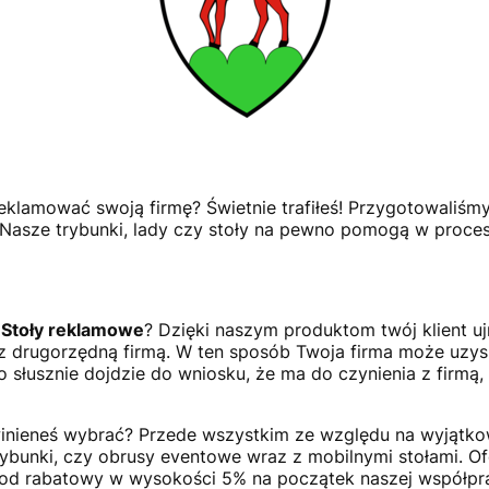
klamować swoją firmę? Świetnie trafiłeś! Przygotowaliśmy
c! Nasze trybunki, lady czy stoły na pewno pomogą w proce
y Stoły reklamowe
? Dzięki naszym produktom twój klient ujr
a z drugorzędną firmą. W ten sposób Twoja firma może uzysk
słusznie dojdzie do wniosku, że ma do czynienia z firmą,
winieneś wybrać? Przede wszystkim ze względu na wyjątko
 trybunki, czy obrusy eventowe wraz z mobilnymi stołami. 
od rabatowy w wysokości 5% na początek naszej współpracy