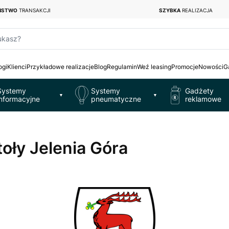
EŃSTWO
TRANSAKCJI
SZYBKA
REALIZACJA
ukasz?
ogi
Klienci
Przykładowe realizacje
Blog
Regulamin
Weź leasing
Promocje
Nowości
G
Systemy
Systemy
Gadżety
▼
▼
informacyjne
pneumatyczne
reklamowe
toły Jelenia Góra