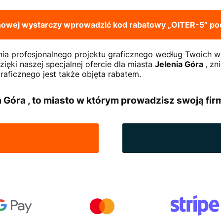
enowej wystarczy wprowadzić kod rabatowy
„OITER-5”
pod
nia profesjonalnego projektu graficznego według Twoich w
ięki naszej specjalnej ofercie dla miasta
Jelenia Góra
, zn
raficznego jest także objęta rabatem.
a Góra , to miasto w którym prowadzisz swoją firm