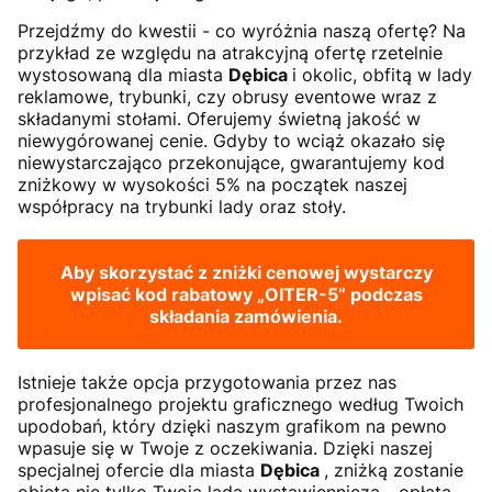
Przejdźmy do kwestii - co wyróżnia naszą ofertę? Na
przykład ze względu na atrakcyjną ofertę rzetelnie
wystosowaną dla miasta
Dębica
i okolic, obfitą w lady
reklamowe, trybunki, czy obrusy eventowe wraz z
składanymi stołami. Oferujemy świetną jakość w
niewygórowanej cenie. Gdyby to wciąż okazało się
niewystarczająco przekonujące, gwarantujemy kod
zniżkowy w wysokości 5% na początek naszej
współpracy na trybunki lady oraz stoły.
Aby skorzystać z zniżki cenowej wystarczy
wpisać kod rabatowy
„OITER-5”
podczas
składania zamówienia.
Istnieje także opcja przygotowania przez nas
profesjonalnego projektu graficznego według Twoich
upodobań, który dzięki naszym grafikom na pewno
wpasuje się w Twoje z oczekiwania. Dzięki naszej
specjalnej ofercie dla miasta
Dębica
, zniżką zostanie