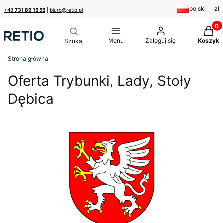
polski
zł
+48
731 89 15 55
|
biuro@retio.pl
Produk
Menu
Zaloguj się
Koszyk
Strona główna
Oferta Trybunki, Lady, Stoły
Dębica