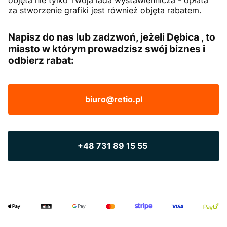
objęta nie tylko Twoja lada wystawiennicza - opłata
za stworzenie grafiki jest również objęta rabatem.
Napisz do nas lub zadzwoń, jeżeli Dębica , to
miasto w którym prowadzisz swój biznes i
odbierz rabat:
biuro@retio.pl
+48 731 89 15 55