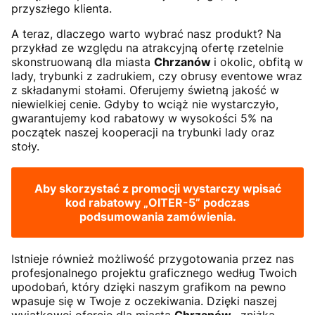
przyszłego klienta.
A teraz, dlaczego warto wybrać nasz produkt? Na
przykład ze względu na atrakcyjną ofertę rzetelnie
skonstruowaną dla miasta
Chrzanów
i okolic, obfitą w
lady, trybunki z zadrukiem, czy obrusy eventowe wraz
z składanymi stołami. Oferujemy świetną jakość w
niewielkiej cenie. Gdyby to wciąż nie wystarczyło,
gwarantujemy kod rabatowy w wysokości 5% na
początek naszej kooperacji na trybunki lady oraz
stoły.
Aby skorzystać z promocji wystarczy wpisać
kod rabatowy
„OITER-5”
podczas
podsumowania zamówienia.
Istnieje również możliwość przygotowania przez nas
profesjonalnego projektu graficznego według Twoich
upodobań, który dzięki naszym grafikom na pewno
wpasuje się w Twoje z oczekiwania. Dzięki naszej