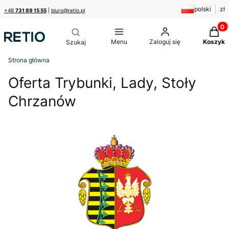
polski
zł
+48
731 89 15 55
|
biuro@retio.pl
Produk
Menu
Zaloguj się
Koszyk
Strona główna
Oferta Trybunki, Lady, Stoły
Chrzanów