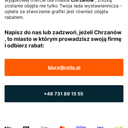
wyjątkowej ofercie dla miasta
Chrzanów
, zniżką
zostanie objęta nie tylko Twoja lada wystawiennicza -
opłata za stworzenie grafiki jest również objęta
rabatem.
Napisz do nas lub zadzwoń, jeżeli Chrzanów
, to miasto w którym prowadzisz swoją firmę
i odbierz rabat:
biuro@retio.pl
+48 731 89 15 55