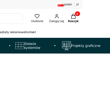
polski
zł
Produkty w koszyku: 
Ulubione
Zaloguj się
Koszyk
adżety reklamowe
Kontakt
Stelaże
Projekty graficzne
▼
▼
systemów