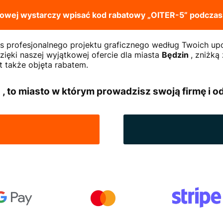
enowej wystarczy wpisać kod rabatowy
„OITER-5”
podczas
as profesjonalnego projektu graficznego według Twoich up
ięki naszej wyjątkowej ofercie dla miasta
Będzin
, zniżką
st także objęta rabatem.
 , to miasto w którym prowadzisz swoją firmę i od