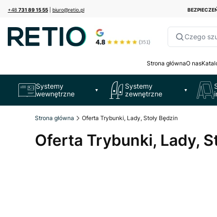
+48
731 89 15 55
|
biuro@retio.pl
BEZPIECZ
Czego sz
Strona główna
O nas
Katal
Systemy
Systemy
▼
▼
wewnętrzne
zewnętrzne
Strona główna
Oferta Trybunki, Lady, Stoły Będzin
Oferta Trybunki, Lady, S