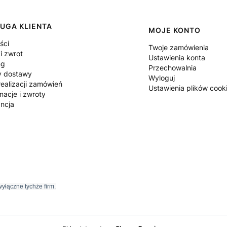
UGA KLIENTA
MOJE KONTO
ści
Twoje zamówienia
i zwrot
Ustawienia konta
ng
Przechowalnia
y dostawy
Wyloguj
ealizacji zamówień
Ustawienia plików cook
macje i zwroty
ncja
yłączne tychże firm.