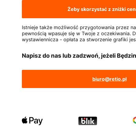
Żeby skorzystać z zniżki c
Istnieje także możliwość przygotowania przez n
pewnością wpasuje się w Twoje z oczekiwania. Dz
wystawiennicza - opłata za stworzenie grafiki je
Napisz do nas lub zadzwoń, jeżeli Będzin
biuro@retio.pl