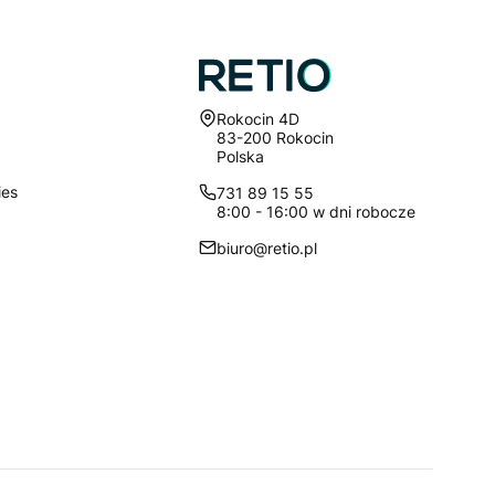
Adres:
Rokocin 4D
83-200 Rokocin
Polska
ies
731 89 15 55
8:00 - 16:00 w dni robocze
biuro@retio.pl