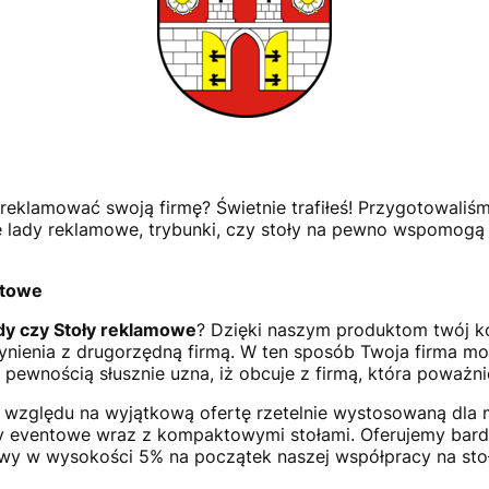
eklamować swoją firmę? Świetnie trafiłeś! Przygotowaliśmy
ze lady reklamowe, trybunki, czy stoły na pewno wspomog
ntowe
dy czy Stoły reklamowe
? Dzięki naszym produktom twój ko
 czynienia z drugorzędną firmą. W ten sposób Twoja firma 
pewnością słusznie uzna, iż obcuje z firmą, która poważnie
e względu na wyjątkową ofertę rzetelnie wystosowaną dla
usy eventowe wraz z kompaktowymi stołami. Oferujemy bar
wy w wysokości 5% na początek naszej współpracy na stoły