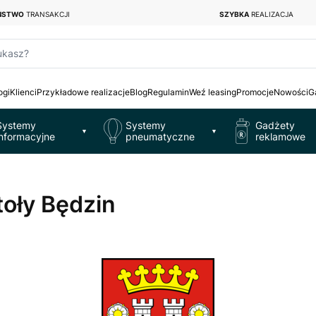
EŃSTWO
TRANSAKCJI
SZYBKA
REALIZACJA
ukasz?
ogi
Klienci
Przykładowe realizacje
Blog
Regulamin
Weź leasing
Promocje
Nowości
G
Systemy
Systemy
Gadżety
▼
▼
informacyjne
pneumatyczne
reklamowe
toły Będzin