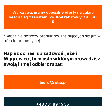
Warszawa, mamy specjalne oferty na zakup
beach flag z rabatem 5%. Kod rabatowy: OITER-
5
*Rabat nie dotyczy produktów znajdujących się już w
ofercie promocyjnej.
Napisz do nas lub zadzwoń, jeżeli
Wągrowiec , to miasto w którym prowadzisz
swoją firmę i odbierz rabat:
biuro@retio.pl
+48 731 89 15 55