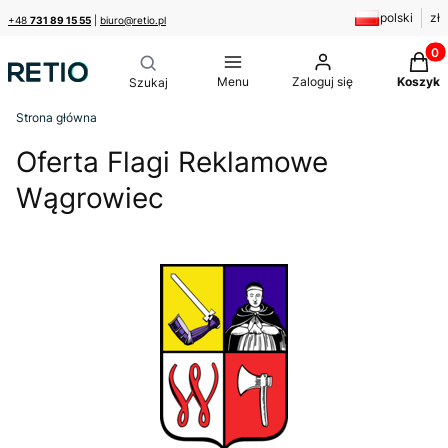
polski
zł
+48
731 89 15 55
|
biuro@retio.pl
Produk
Menu
Zaloguj się
Koszyk
Strona główna
Oferta Flagi Reklamowe
Wągrowiec