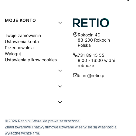
MOJE KONTO
Adres:
Rokocin 4D
Twoje zamówienia
83-200 Rokocin
Ustawienia konta
Polska
Przechowalnia
Wyloguj
731 89 15 55
Ustawienia plików cookies
8:00 - 16:00 w dni
robocze
biuro@retio.pl
© 2026 Retio.pl. Wszelkie prawa zastrzeżone.
Znaki towarowe i nazwy firmowe używane w serwisie są własnością
wyłączne tychże firm.