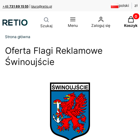
polski
zł
+48
731 89 15 55
|
biuro@retio.pl
Produk
Menu
Zaloguj się
Koszyk
Strona główna
Oferta Flagi Reklamowe
Świnoujście