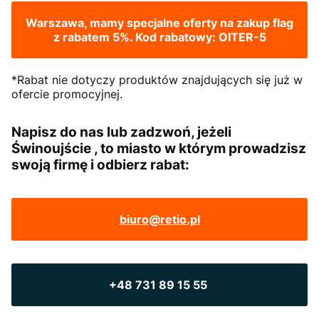
Warszawa, mamy specjalne oferty na zakup flag
z rabatem 5%. Kod rabatowy: OITER-5
*Rabat nie dotyczy produktów znajdujących się już w
ofercie promocyjnej.
Napisz do nas lub zadzwoń, jeżeli
Świnoujście , to miasto w którym prowadzisz
swoją firmę i odbierz rabat:
biuro@retio.pl
+48 731 89 15 55