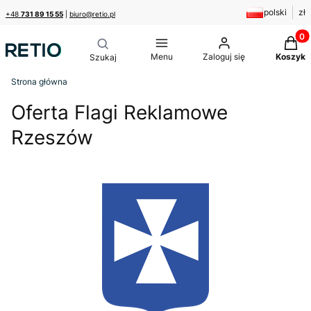
polski
zł
+48
731 89 15 55
|
biuro@retio.pl
Produk
Menu
Zaloguj się
Koszyk
Strona główna
Oferta Flagi Reklamowe
Rzeszów