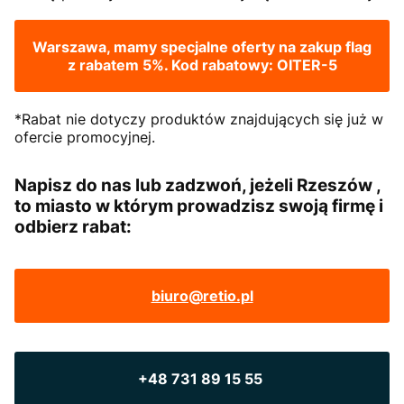
Warszawa, mamy specjalne oferty na zakup flag
z rabatem 5%. Kod rabatowy: OITER-5
*Rabat nie dotyczy produktów znajdujących się już w
ofercie promocyjnej.
Napisz do nas lub zadzwoń, jeżeli Rzeszów ,
to miasto w którym prowadzisz swoją firmę i
odbierz rabat:
biuro@retio.pl
+48 731 89 15 55