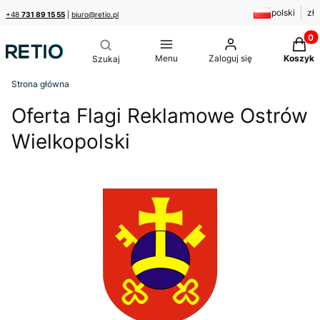
polski
zł
+48
731 89 15 55
|
biuro@retio.pl
Produk
Menu
Zaloguj się
Koszyk
Strona główna
Oferta Flagi Reklamowe Ostrów
Wielkopolski