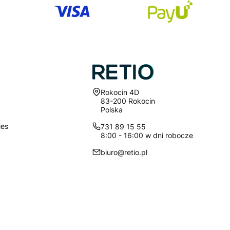
Adres:
Rokocin 4D
83-200 Rokocin
Polska
ies
731 89 15 55
8:00 - 16:00 w dni robocze
biuro@retio.pl