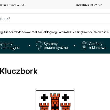
EŃSTWO
TRANSAKCJI
SZYBKA
REALIZACJA
ukasz?
ogi
Klienci
Przykładowe realizacje
Blog
Regulamin
Weź leasing
Promocje
Nowości
G
Systemy
Systemy
Gadżety
▼
▼
informacyjne
pneumatyczne
reklamowe
 Kluczbork