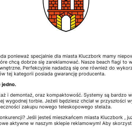
a ponieważ specjalnie dla miasta Kluczbork mamy niepowt
które chcą dobrze się zareklamować. Nasze beach flagi to 
zewnętrzne. Perfekcyjnie nadadzą się one również do wyko
w tej kategorii posiada gwarancję producenta.
e jedno.
ntaż i demontaż, oraz kompaktowość. Systemy są bardzo w
ej wygodnej torbie. Jeżeli będziesz chciał w przyszłości 
ieczności zakupu nowego teleskopowego stelaża.
onkurencji? Jeśli jesteś mieszkańcem miasta Kluczbork , 
mowe aktywne w naszym sklepie reklamowym! Aby skorzystać