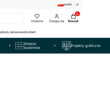
polski
zł
Produkty w koszyku: 
Ulubione
Zaloguj się
Koszyk
adżety reklamowe
Kontakt
Stelaże
Projekty graficzne
▼
▼
systemów