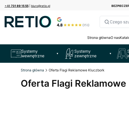
+48
731 89 15 55
|
biuro@retio.pl
BEZPIECZ
Czego sz
Strona główna
O nas
Katal
Systemy
Systemy
▼
▼
wewnętrzne
zewnętrzne
Strona główna
Oferta Flagi Reklamowe Kluczbork
Oferta Flagi Reklamowe