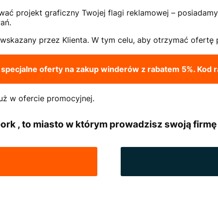
 projekt graficzny Twojej flagi reklamowej – posiadamy w
ań.
skazany przez Klienta. W tym celu, aby otrzymać ofertę p
pecjalne oferty na zakup winderów z rabatem 5%. Kod 
uż w ofercie promocyjnej.
ork , to miasto w którym prowadzisz swoją firmę 