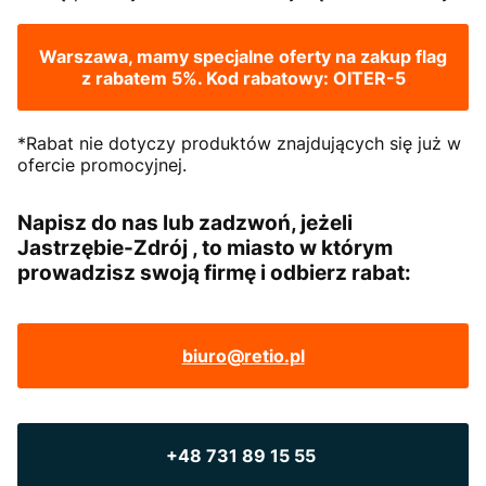
Warszawa, mamy specjalne oferty na zakup flag
z rabatem 5%. Kod rabatowy: OITER-5
*Rabat nie dotyczy produktów znajdujących się już w
ofercie promocyjnej.
Napisz do nas lub zadzwoń, jeżeli
Jastrzębie-Zdrój , to miasto w którym
prowadzisz swoją firmę i odbierz rabat:
biuro@retio.pl
+48 731 89 15 55