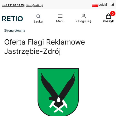
polski
zł
+48
731 89 15 55
|
biuro@retio.pl
Produk
Menu
Zaloguj się
Koszyk
Strona główna
Oferta Flagi Reklamowe
Jastrzębie-Zdrój