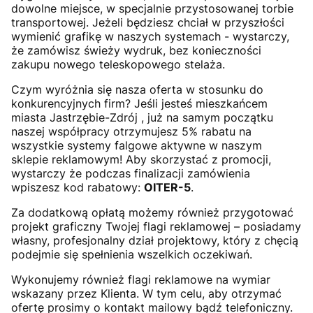
dowolne miejsce, w specjalnie przystosowanej torbie
transportowej. Jeżeli będziesz chciał w przyszłości
wymienić grafikę w naszych systemach - wystarczy,
że zamówisz świeży wydruk, bez konieczności
zakupu nowego teleskopowego stelaża.
Czym wyróżnia się nasza oferta w stosunku do
konkurencyjnych firm? Jeśli jesteś mieszkańcem
miasta Jastrzębie-Zdrój , już na samym początku
naszej współpracy otrzymujesz 5% rabatu na
wszystkie systemy falgowe aktywne w naszym
sklepie reklamowym! Aby skorzystać z promocji,
wystarczy że podczas finalizacji zamówienia
wpiszesz kod rabatowy:
OITER-5
.
Za dodatkową opłatą możemy również przygotować
projekt graficzny Twojej flagi reklamowej – posiadamy
własny, profesjonalny dział projektowy, który z chęcią
podejmie się spełnienia wszelkich oczekiwań.
Wykonujemy również flagi reklamowe na wymiar
wskazany przez Klienta. W tym celu, aby otrzymać
ofertę prosimy o kontakt mailowy bądź telefoniczny.