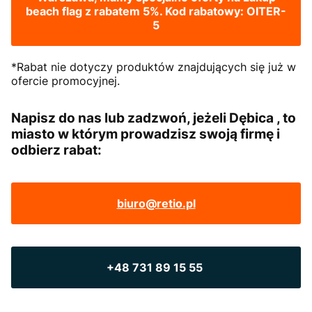
beach flag z rabatem 5%. Kod rabatowy: OITER-
5
*Rabat nie dotyczy produktów znajdujących się już w
ofercie promocyjnej.
Napisz do nas lub zadzwoń, jeżeli Dębica , to
miasto w którym prowadzisz swoją firmę i
odbierz rabat:
biuro@retio.pl
+48 731 89 15 55