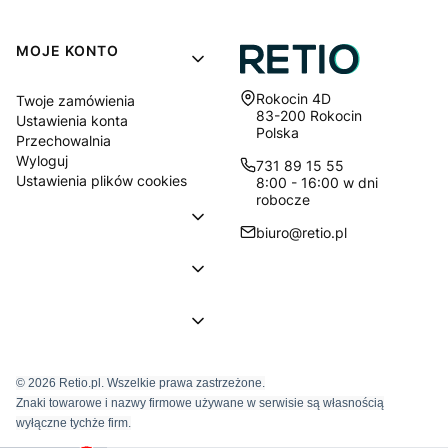
MOJE KONTO
Adres:
Rokocin 4D
Twoje zamówienia
83-200 Rokocin
Ustawienia konta
Polska
Przechowalnia
Wyloguj
731 89 15 55
Ustawienia plików cookies
8:00 - 16:00 w dni
robocze
biuro@retio.pl
© 2026 Retio.pl. Wszelkie prawa zastrzeżone.
Znaki towarowe i nazwy firmowe używane w serwisie są własnością
wyłączne tychże firm.