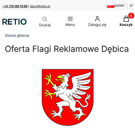
polski
zł
+48
731 89 15 55
|
biuro@retio.pl
Produk
Menu
Zaloguj się
Koszyk
Strona główna
Oferta Flagi Reklamowe Dębica