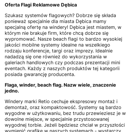
Oferta Flagi Reklamowe Dębica
Szukasz systemów flagowych? Dobrze się składa
ponieważ specjalnie dla miasta Dębica mamy
specjalną ofertę na windery! Dębica jest miastem, w
którym nie brakuje firm, które chcą dobrze się
wypromować. Nasze beach flagi to bardzo wysokiej
jakości mobilne systemy idealne na wszelkiego
rodzaju konferencje, targi oraz imprezy. Idealnie
nadadzą się one również do wykorzystania w
galeriach handlowych czy podczas prezentacji mini
eventach. Każdy z naszych produktów tej kategorii
posiada gwarancję producenta.
Flaga, winder, beach flag. Nazw wiele, znaczenie
jedno.
Windery marki Retio cechuje ekspresowy montaż i
demontaż, oraz kompaktowość. Systemy są bardzo
wygodne w użytkowaniu, bez trudu przewieziesz je w
dowolne miejsce, w specjalnie przystosowanej
wygodnej torbie. Jeżeli będziesz chciał w przyszłości
wymienić grafikę w naszych systemach - wystarczy,