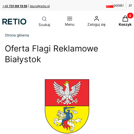
polski
zł
+48
731 89 15 55
|
biuro@retio.pl
Produk
Menu
Zaloguj się
Koszyk
Strona główna
Oferta Flagi Reklamowe
Białystok