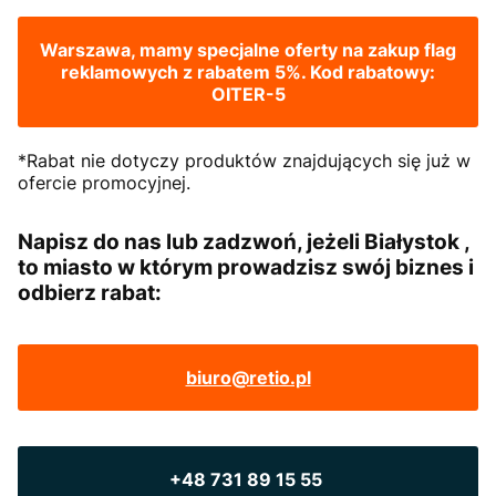
Warszawa, mamy specjalne oferty na zakup flag
reklamowych z rabatem 5%. Kod rabatowy:
OITER-5
*Rabat nie dotyczy produktów znajdujących się już w
ofercie promocyjnej.
Napisz do nas lub zadzwoń, jeżeli Białystok ,
to miasto w którym prowadzisz swój biznes i
odbierz rabat:
biuro@retio.pl
+48 731 89 15 55