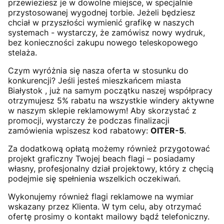
przewieziesz je w dowolne miejsce, w specjalnie
przystosowanej wygodnej torbie. Jeżeli będziesz
chciał w przyszłości wymienić grafikę w naszych
systemach - wystarczy, że zamówisz nowy wydruk,
bez konieczności zakupu nowego teleskopowego
stelaża.
Czym wyróżnia się nasza oferta w stosunku do
konkurencji? Jeśli jesteś mieszkańcem miasta
Białystok , już na samym początku naszej współpracy
otrzymujesz 5% rabatu na wszystkie windery aktywne
w naszym sklepie reklamowym! Aby skorzystać z
promocji, wystarczy że podczas finalizacji
zamówienia wpiszesz kod rabatowy:
OITER-5
.
Za dodatkową opłatą możemy również przygotować
projekt graficzny Twojej beach flagi – posiadamy
własny, profesjonalny dział projektowy, który z chęcią
podejmie się spełnienia wszelkich oczekiwań.
Wykonujemy również flagi reklamowe na wymiar
wskazany przez Klienta. W tym celu, aby otrzymać
ofertę prosimy o kontakt mailowy bądź telefoniczny.