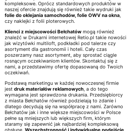
kompleksowe. Oprócz standardowych produktów w
naszej ofercie znajdują się również takie wydruki jak
folie do oklejania samochodów, folie OWV na okna
,
czy naklejki z folii ploterowych.
Klienci z miejscowości Bełchatów
mogą również
znaleźć w Drukarni internetowej Retio.pl takie nowości
jak wizytówki multiloft, podkładki pod talerze czy
asortyment dla gastronomii i hoteli. Cały czas
poszerzamy nasz asortyment, aby sprostać ciągle
rosnącym oczekiwaniom klientów. Skontaktuj się z
nami, a przedstawimy ofertę dopasowaną do Twoich
oczekiwań.
Podstawą marketingu w każdej nowoczesnej firmie
jest
druk materiałów reklamowych
, a do tego
wymagana jest sprawdzona drukania. Przedsiębiorcy
z miasta Bełchatów również podzielają to zdanie i
dlatego decydują się na współpracę z nami. Zarówno
Bełchatów jak i inne większe miejscowości w Polsce
pełne są mniejszych lub większych firm, którym
staramy się zapewnić jak najbardziej kompleksową
obsługę.
Wszechstronność i indywidualne podejście