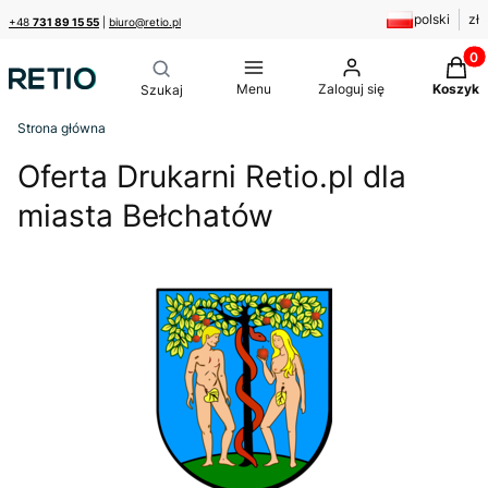
polski
zł
+48
731 89 15 55
|
biuro@retio.pl
Produk
Menu
Zaloguj się
Koszyk
Strona główna
Oferta Drukarni Retio.pl dla
miasta Bełchatów