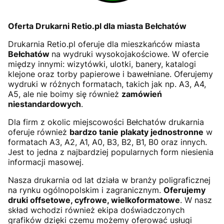
Oferta Drukarni Retio.pl dla miasta Bełchatów
Drukarnia Retio.pl oferuje dla mieszkańców miasta
Bełchatów
na wydruki wysokojakościowe. W ofercie
między innymi: wizytówki, ulotki, banery, katalogi
klejone oraz torby papierowe i bawełniane. Oferujemy
wydruki w różnych formatach, takich jak np. A3, A4,
A5, ale nie boimy się również
zamówień
niestandardowych
.
Dla firm z okolic miejscowości Bełchatów drukarnia
oferuje również
bardzo tanie plakaty jednostronne
w
formatach A3, A2, A1, A0, B3, B2, B1, B0 oraz innych.
Jest to jedna z najbardziej popularnych form niesienia
informacji masowej.
Nasza drukarnia od lat działa w branży poligraficznej
na rynku ogólnopolskim i zagranicznym.
Oferujemy
druki offsetowe, cyfrowe, wielkoformatowe
. W nasz
skład wchodzi również ekipa doświadczonych
grafików dzięki czemu możemy oferować usługi