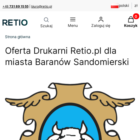
polski
zł
+48
731 89 15 55
|
biuro@retio.pl
Produk
Menu
Zaloguj się
Koszyk
Strona główna
Oferta Drukarni Retio.pl dla
miasta Baranów Sandomierski