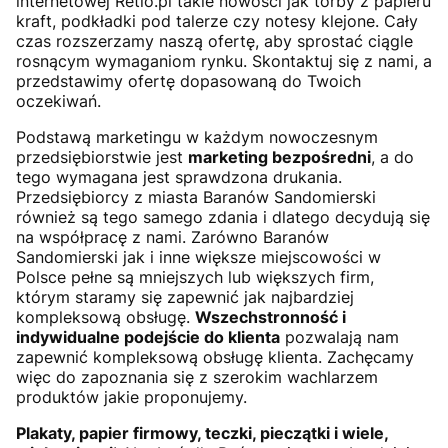
internetowej Retio.pl takie nowości jak torby z papieru
kraft, podkładki pod talerze czy notesy klejone. Cały
czas rozszerzamy naszą ofertę, aby sprostać ciągle
rosnącym wymaganiom rynku. Skontaktuj się z nami, a
przedstawimy ofertę dopasowaną do Twoich
oczekiwań.
Podstawą marketingu w każdym nowoczesnym
przedsiębiorstwie jest
marketing bezpośredni
, a do
tego wymagana jest sprawdzona drukania.
Przedsiębiorcy z miasta Baranów Sandomierski
również są tego samego zdania i dlatego decydują się
na współpracę z nami. Zarówno Baranów
Sandomierski jak i inne większe miejscowości w
Polsce pełne są mniejszych lub większych firm,
którym staramy się zapewnić jak najbardziej
kompleksową obsługę.
Wszechstronność i
indywidualne podejście do klienta
pozwalają nam
zapewnić kompleksową obsługę klienta. Zachęcamy
więc do zapoznania się z szerokim wachlarzem
produktów jakie proponujemy.
Plakaty, papier firmowy, teczki, pieczątki i wiele,