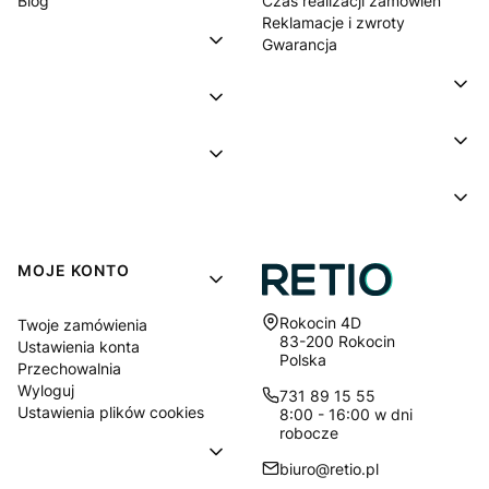
Blog
Czas realizacji zamówień
Reklamacje i zwroty
Gwarancja
MOJE KONTO
Adres:
Rokocin 4D
Twoje zamówienia
83-200 Rokocin
Ustawienia konta
Polska
Przechowalnia
Wyloguj
731 89 15 55
Ustawienia plików cookies
8:00 - 16:00 w dni
robocze
biuro@retio.pl