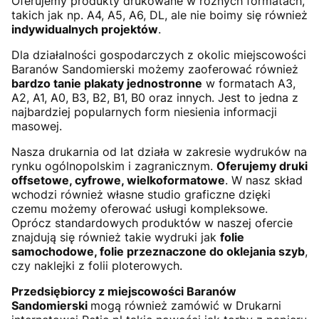
Oferujemy produkty drukowane w różnych formatach,
takich jak np. A4, A5, A6, DL, ale nie boimy się również
indywidualnych projektów
.
Dla działalności gospodarczych z okolic miejscowości
Baranów Sandomierski możemy zaoferować również
bardzo tanie plakaty jednostronne
w formatach A3,
A2, A1, A0, B3, B2, B1, B0 oraz innych. Jest to jedna z
najbardziej popularnych form niesienia informacji
masowej.
Nasza drukarnia od lat działa w zakresie wydruków na
rynku ogólnopolskim i zagranicznym.
Oferujemy druki
offsetowe, cyfrowe, wielkoformatowe
. W nasz skład
wchodzi również własne studio graficzne dzięki
czemu możemy oferować usługi kompleksowe.
Oprócz standardowych produktów w naszej ofercie
znajdują się również takie wydruki jak
folie
samochodowe, folie przeznaczone do oklejania szyb
,
czy naklejki z folii ploterowych.
Przedsiębiorcy z miejscowości Baranów
Sandomierski
mogą również zamówić w Drukarni