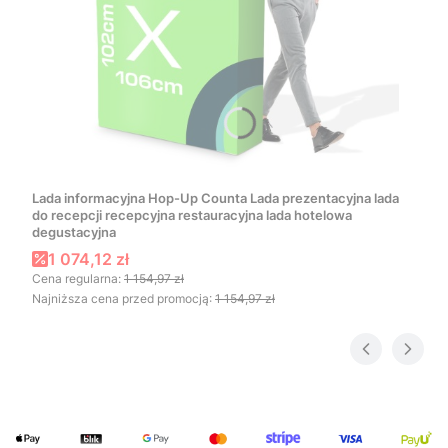
Lada informacyjna Hop-Up Counta Lada prezentacyjna lada
do recepcji recepcyjna restauracyjna lada hotelowa
degustacyjna
Cena promocyjna
1 074,12 zł
Cena regularna:
1 154,97 zł
Najniższa cena przed promocją:
1 154,97 zł