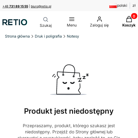
polski
zł
+48
731 89 15 55
|
biuro@retio.pl
Produk
Menu
Zaloguj się
Koszyk
Strona główna
Druk i poligrafia
Notesy
Produkt jest niedostępny
Przepraszamy, produkt, którego szukasz jest
niedostępny. Przejdź do Strony głównej lub
skorzystaj z wyszukiwarki, żeby znaleźć to, co Cię