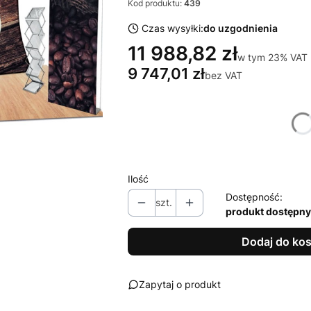
Kod produktu:
439
Czas wysyłki:
do uzgodnienia
11 988,82 zł
w tym 23% VAT
w tym
23%
VAT
9 747,01 zł
bez VAT
Wybierz wariant produktu:
Poszczególne warianty mogą różnić się
Ilość
Dostępność:
szt.
produkt dostępny
Dodaj do ko
Zapytaj o produkt