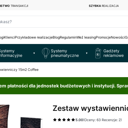
EŃSTWO
TRANSAKCJI
SZYBKA
REALIZACJA
ukasz?
ogi
Klienci
Przykładowe realizacje
Blog
Regulamin
Weź leasing
Promocje
Nowości
G
Systemy
Systemy
Gadżety
▼
▼
informacyjne
pneumatyczne
reklamowe
awienniczy 15m2 Coffee
 płatności dla jednostek budżetowych i instytucji. Spr
Zestaw wystawienni
5.00
(Oceny: 63 Recenzje: 2)