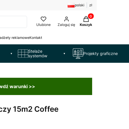
polski
zł
Produkty w koszyku: 
Ulubione
Zaloguj się
Koszyk
adżety reklamowe
Kontakt
Stelaże
Projekty graficzne
▼
▼
systemów
awdź warunki >>
czy 15m2 Coffee