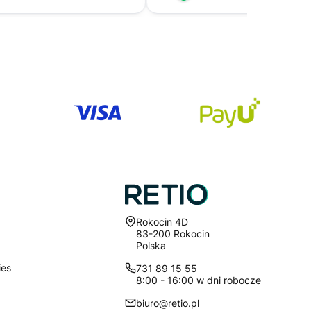
Adres:
Rokocin 4D
83-200 Rokocin
Polska
ies
731 89 15 55
8:00 - 16:00 w dni robocze
biuro@retio.pl