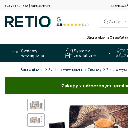
+48
731 89 15 55
|
biuro@retio.pl
BEZPIECZ
Czego sz
Strona główna
O nas
Katal
Systemy
Systemy
▼
▼
wewnętrzne
zewnętrzne
Strona główna
Systemy wewnętrzne
Zestawy
Zestaw wyst
Zakupy z odroczonym terminem