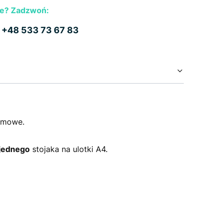
e? Zadzwoń:
b
+48 533 73 67 83
lamowe.
jednego
stojaka na ulotki A4.