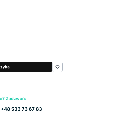
szyka
e? Zadzwoń:
b
+48 533 73 67 83