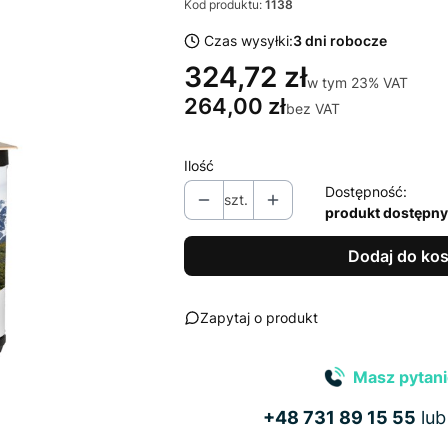
Kod produktu:
1138
Czas wysyłki:
3 dni robocze
324,72 zł
w tym 23% VAT
w tym
23%
VAT
264,00 zł
bez VAT
Ilość
Dostępność:
szt.
produkt dostępny
Dodaj do ko
Zapytaj o produkt
Masz pytani
+48 731 89 15 55
lu