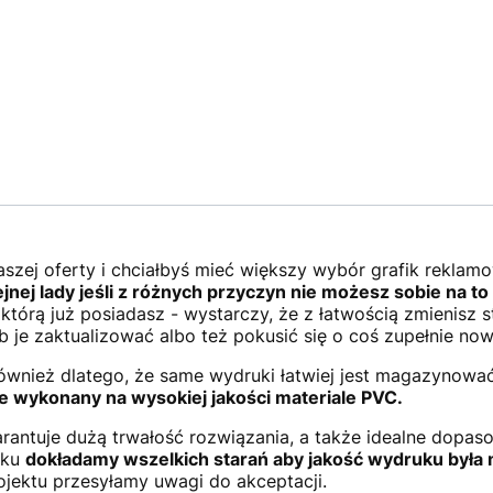
naszej oferty i chciałbyś mieć większy wybór grafik rekla
jnej lady jeśli z różnych przyczyn nie możesz sobie na to
tórą już posiadasz - wystarczy, że z łatwością zmienisz 
 je zaktualizować albo też pokusić się o coś zupełnie no
również dlatego, że same wydruki łatwiej jest magazynowa
 wykonany na wysokiej jakości materiale PVC.
rantuje dużą trwałość rozwiązania, a także idealne dopa
dku
dokładamy wszelkich starań aby jakość wydruku była 
ojektu przesyłamy uwagi do akceptacji.