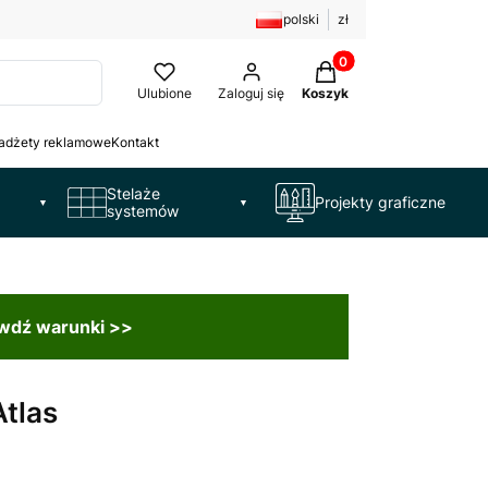
polski
zł
Produkty w koszyku: 
Ulubione
Zaloguj się
Koszyk
adżety reklamowe
Kontakt
Stelaże
Projekty graficzne
▼
▼
systemów
awdź warunki >>
Atlas