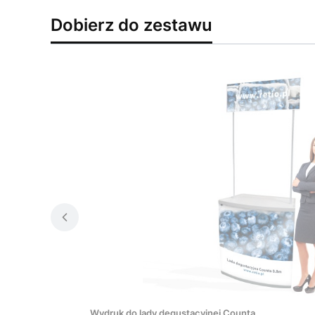
Dobierz do zestawu
Wydruk do lady degustacyjnej Counta