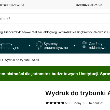
EŃSTWO
TRANSAKCJI
SZYBKA
REALIZACJA
ukasz?
ogi
Klienci
Przykładowe realizacje
Blog
Regulamin
Weź leasing
Promocje
Nowości
G
Systemy
Systemy
Gadżety
▼
▼
informacyjne
pneumatyczne
reklamowe
d
Wydruk do trybunki Atlas
 płatności dla jednostek budżetowych i instytucji. Spr
Wydruk do trybunki 
5.00
(Oceny: 100 Recenzje: 0)