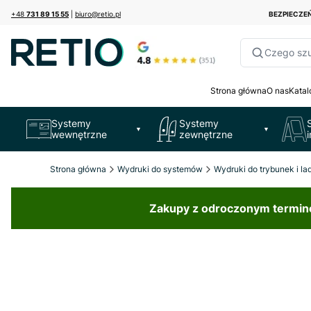
+48
731 89 15 55
|
biuro@retio.pl
BEZPIECZ
Czego sz
Strona główna
O nas
Katal
Systemy
Systemy
▼
▼
wewnętrzne
zewnętrzne
Strona główna
Wydruki do systemów
Wydruki do trybunek i la
Zakupy z odroczonym terminem