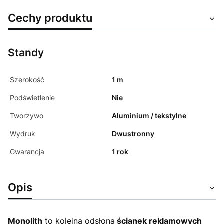
Cechy produktu
Standy
Szerokość
1 m
Podświetlenie
Nie
Tworzywo
Aluminium / tekstylne
Wydruk
Dwustronny
Gwarancja
1 rok
Opis
Monolith
to kolejna odsłona
ścianek reklamowych