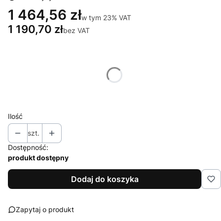
1 464,56 zł
w tym 23% VAT
w tym
23%
VAT
1 190,70 zł
bez VAT
Wybierz wariant produktu:
Poszczególne warianty mogą różnić się ceną
Zamawiam projekt graficzny
(+184,50 zł)
Opcjonalne
Ilość
szt.
Dostępność:
produkt dostępny
Dodaj do koszyka
Zapytaj o produkt