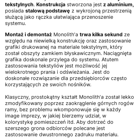
tekstylnych
.
Konstrukcja
stworzona jest
z aluminium,
posiada
stalową podstawę
z wykrojoną przestrzenią
służącą jako rączka ułatwiająca przenoszenie
systemu.
Montaż i demontaż
Monolith'a
trwa kilka sekund
ze
względu na niewielką konstrukcję oraz zastosowanie
grafiki drukowanej na materiale tekstylnym, który
został obszyty zamkiem błyskawicznym. Naciągnięta
grafika doskonale przylega do systemu. Atutem
zastosowania tekstyliów jest możliwość jej
wielokrotnego prania i odświeżania. Jest do
doskonałe rozwiązanie dla przedsiębiorców często
korzystających ze swoich nośników.
Klasyczny, prostokątny kształt Monolith'a został lekko
zmodyfikowany poprzez zaokrąglenie górnych rogów
ramy, bez problemu wkomponowuje się w każdy
image imprezy, w jakiej bierzemy udział, w
kolorystykę pomieszczeń itd. Aby dotrzeć do
szerszego grona odbiorców polecane jest
zastosowanie dwustronnego zadruku materiału.