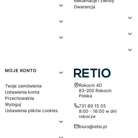
Reklamacje i zwroty
Gwarancja
MOJE KONTO
Adres:
Rokocin 4D
Twoje zamówienia
83-200 Rokocin
Ustawienia konta
Polska
Przechowalnia
Wyloguj
731 89 15 55
Ustawienia plików cookies
8:00 - 16:00 w dni
robocze
biuro@retio.pl