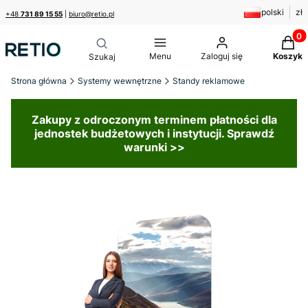
polski
zł
+48
731 89 15 55
|
biuro@retio.pl
Produk
Menu
Zaloguj się
Koszyk
Strona główna
Systemy wewnętrzne
Standy reklamowe
Zakupy z odroczonym terminem płatności dla
jednostek budżetowych i instytucji. Sprawdź
warunki >>