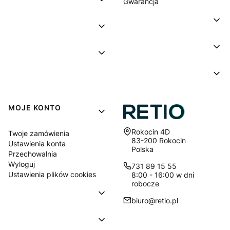
Gwarancja
MOJE KONTO
Adres:
Rokocin 4D
Twoje zamówienia
83-200 Rokocin
Ustawienia konta
Polska
Przechowalnia
Wyloguj
731 89 15 55
Ustawienia plików cookies
8:00 - 16:00 w dni
robocze
biuro@retio.pl