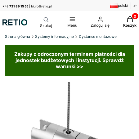
polski
zł
+48
731 89 15 55
|
biuro@retio.pl
Produk
Menu
Zaloguj się
Koszyk
Strona główna
Systemy informacyjne
Dystanse montażowe
Zakupy z odroczonym terminem płatności dla
jednostek budżetowych i instytucji. Sprawdź
warunki >>