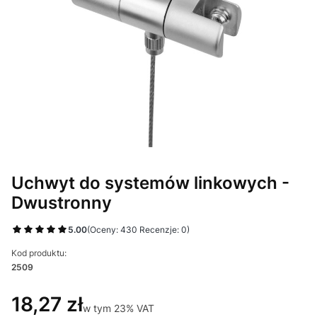
Uchwyt do systemów linkowych -
Dwustronny
5.00
(Oceny: 430 Recenzje: 0)
Kod produktu:
2509
18,27 zł
w tym 23% VAT
w tym
23%
VAT