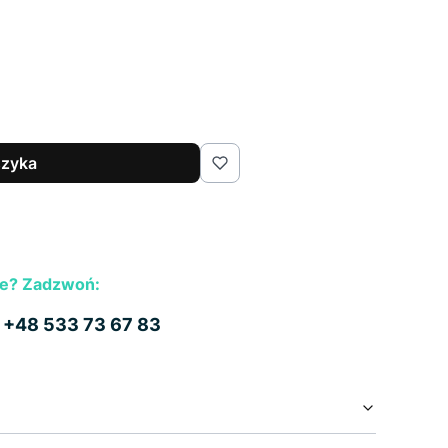
szyka
e? Zadzwoń:
b
+48 533 73 67 83