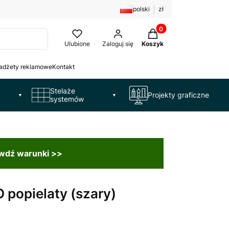
polski
zł
Produkty w koszyku: 
Ulubione
Zaloguj się
Koszyk
adżety reklamowe
Kontakt
Stelaże
Projekty graficzne
▼
▼
systemów
awdź warunki >>
 popielaty (szary)