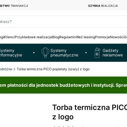
EŃSTWO
TRANSAKCJI
SZYBKA
REALIZACJA
ukasz?
ogi
Klienci
Przykładowe realizacje
Blog
Regulamin
Weź leasing
Promocje
Nowości
G
Systemy
Systemy
Gadżety
▼
▼
informacyjne
pneumatyczne
reklamowe
odróżne
Torba termiczna PICO popielaty (szary) z logo
 płatności dla jednostek budżetowych i instytucji. Spr
Torba termiczna PICO
z logo