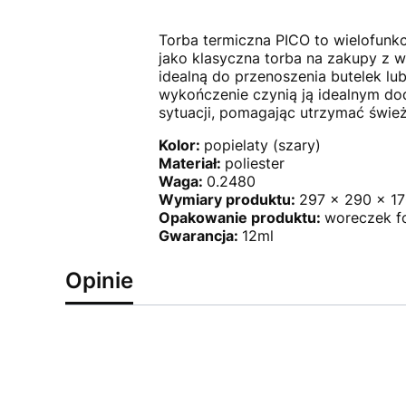
Torba termiczna PICO to wielofun
jako klasyczna torba na zakupy z 
idealną do przenoszenia butelek l
wykończenie czynią ją idealnym dod
sytuacji, pomagając utrzymać świ
Kolor:
popielaty (szary)
Materiał:
poliester
Waga:
0.2480
Wymiary produktu:
297 x 290 x 17
Opakowanie produktu:
woreczek f
Gwarancja:
12ml
Opinie