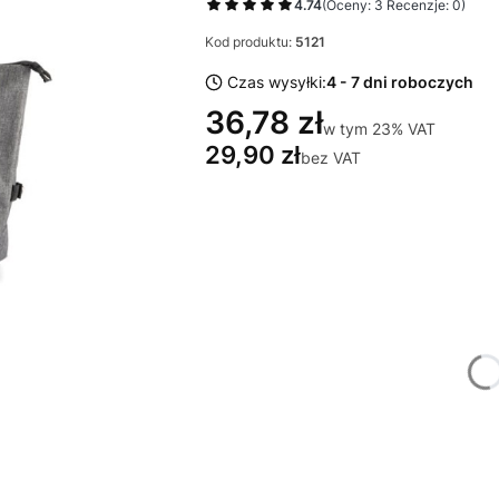
4.74
(Oceny: 3 Recenzje: 0)
Kod produktu:
5121
Czas wysyłki:
4 - 7 dni roboczych
36,78 zł
w tym 23% VAT
w tym
23%
VAT
29,90 zł
bez VAT
Wybierz wariant produktu:
Poszczególne warianty mogą różnić się
*
Miejsce znakowania
Wybierz
*
Znakowanie
Wybierz
*
Nakład (jednego projektu)