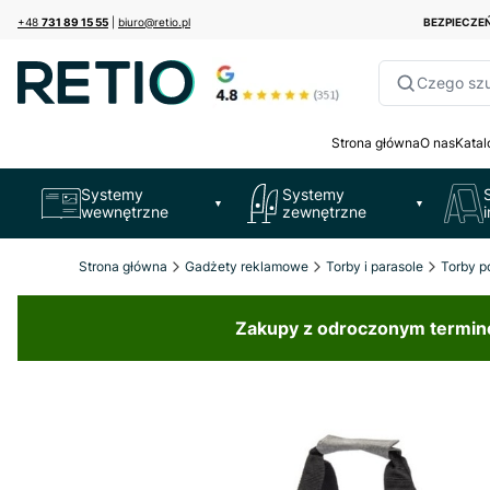
+48
731 89 15 55
|
biuro@retio.pl
BEZPIECZ
Czego sz
Strona główna
O nas
Katal
Systemy
Systemy
▼
▼
wewnętrzne
zewnętrzne
Strona główna
Gadżety reklamowe
Torby i parasole
Torby p
Zakupy z odroczonym terminem