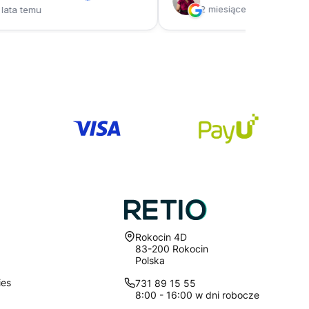
Adres:
Rokocin 4D
83-200 Rokocin
Polska
ies
731 89 15 55
8:00 - 16:00 w dni robocze