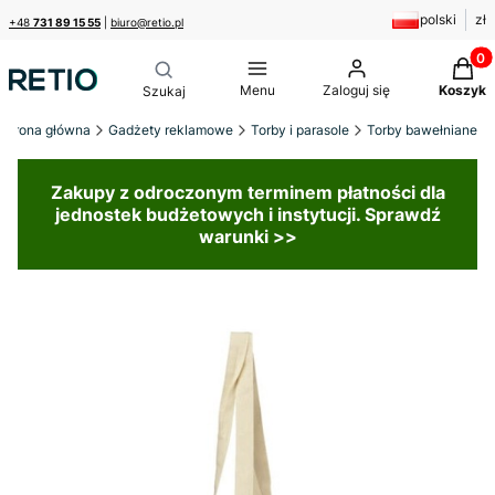
polski
zł
+48
731 89 15 55
|
biuro@retio.pl
Produk
Menu
Zaloguj się
Koszyk
Strona główna
Gadżety reklamowe
Torby i parasole
Torby bawełniane
Zakupy z odroczonym terminem płatności dla
jednostek budżetowych i instytucji. Sprawdź
warunki >>