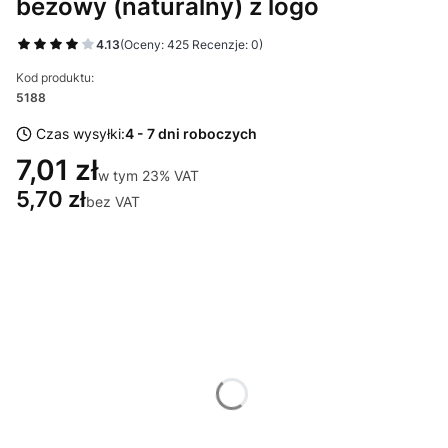
beżowy (naturalny) z logo
4.13
(Oceny: 425 Recenzje: 0)
Kod produktu:
5188
Czas wysyłki:
4 - 7 dni roboczych
7,01 zł
w tym 23% VAT
w tym
23%
VAT
5,70 zł
bez VAT
Wybierz wariant produktu:
Poszczególne warianty mogą różnić się ceną
*
Miejsce znakowania
Wybierz
*
Znakowanie