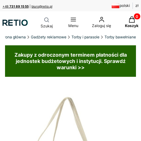
polski
zł
+48
731 89 15 55
|
biuro@retio.pl
Produk
Menu
Zaloguj się
Koszyk
Strona główna
Gadżety reklamowe
Torby i parasole
Torby bawełniane
Zakupy z odroczonym terminem płatności dla
jednostek budżetowych i instytucji. Sprawdź
warunki >>