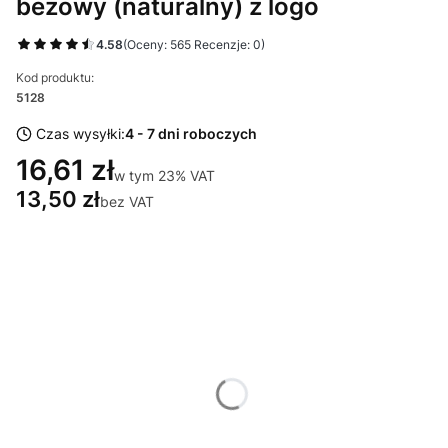
beżowy (naturalny) z logo
4.58
(Oceny: 565 Recenzje: 0)
Kod produktu:
5128
Czas wysyłki:
4 - 7 dni roboczych
16,61 zł
w tym 23% VAT
w tym
23%
VAT
13,50 zł
bez VAT
Wybierz wariant produktu:
Poszczególne warianty mogą różnić się ceną
*
Miejsce znakowania
Wybierz
*
Znakowanie