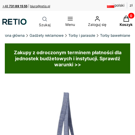
polski
zł
+48
731 89 15 55
|
biuro@retio.pl
Produk
Menu
Zaloguj się
Koszyk
Strona główna
Gadżety reklamowe
Torby i parasole
Torby bawełniane
Zakupy z odroczonym terminem płatności dla
jednostek budżetowych i instytucji. Sprawdź
warunki >>