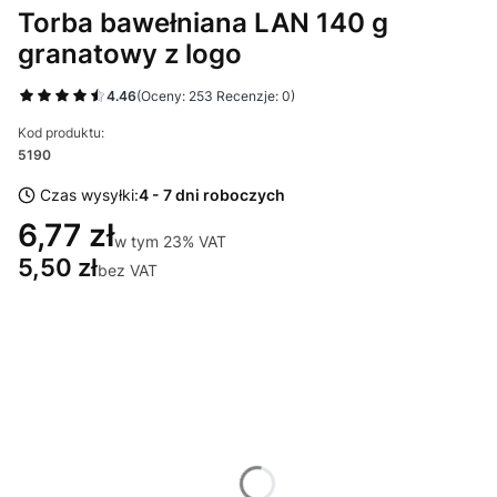
Torba bawełniana LAN 140 g
granatowy z logo
4.46
(Oceny: 253 Recenzje: 0)
Kod produktu:
5190
Czas wysyłki:
4 - 7 dni roboczych
6,77 zł
w tym 23% VAT
w tym
23%
VAT
5,50 zł
bez VAT
Wybierz wariant produktu:
Poszczególne warianty mogą różnić się ceną
*
Miejsce znakowania
Wybierz