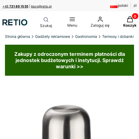
polski
zł
+48
731 89 15 55
|
biuro@retio.pl
Produk
Menu
Zaloguj się
Koszyk
Strona główna
Gadżety reklamowe
Gastronomia
Termosy i dzbanki
Zakupy z odroczonym terminem płatności dla
jednostek budżetowych i instytucji. Sprawdź
warunki >>