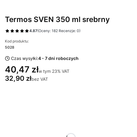
Termos SVEN 350 ml srebrny
4.87
(Oceny: 182 Recenzje: 0)
Kod produktu:
5028
Czas wysyłki:
4 - 7 dni roboczych
40,47 zł
w tym 23% VAT
w tym
23%
VAT
32,90 zł
bez VAT
Wybierz wariant produktu:
Poszczególne warianty mogą różnić się ceną
*
Miejsce znakowania
Wybierz